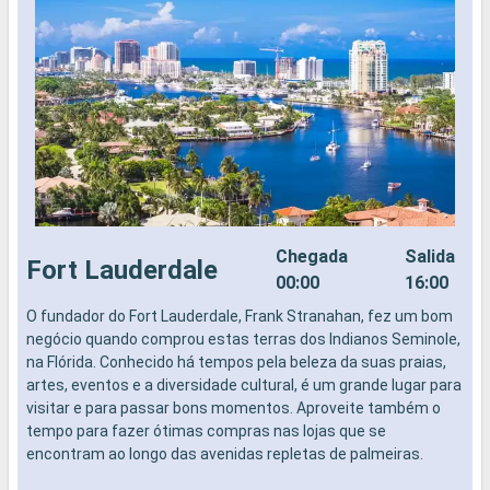
Chegada
Salida
Fort Lauderdale
00:00
16:00
O fundador do Fort Lauderdale, Frank Stranahan, fez um bom
K
negócio quando comprou estas terras dos Indianos Seminole,
F
na Flórida. Conhecido há tempos pela beleza da suas praias,
E
artes, eventos e a diversidade cultural, é um grande lugar para
m
visitar e para passar bons momentos. Aproveite também o
d
tempo para fazer ótimas compras nas lojas que se
r
encontram ao longo das avenidas repletas de palmeiras.
d
e