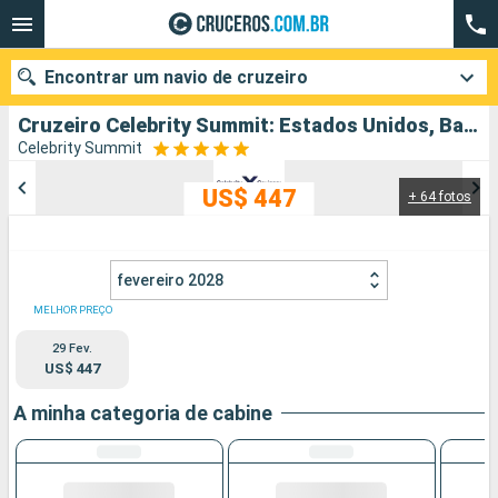
Encontrar um navio de cruzeiro
Cruzeiro Celebrity Summit: Estados Unidos, Bahamas partindo de Fort Lauderdale
Celebrity Summit
US$ 447
+ 64 fotos
Quando ir?
Data de partida
fevereiro 2028
Cidades
Companhias
MELHOR PREÇO
29 Fev.
Pesquisar
US$ 447
A minha categoria de cabine