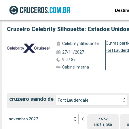
Destin
Ver a 75 fotos
Cruzeiro Celebrity Silhouette: Estados Unido
Outras part
Celebrity Silhouette
Fort Lauderd
27/11/2027
9 d / 8 n
Cabine Interna
cruzeiro saindo de
Fort Lauderdale
novembro 2027
7 Nov.
US$ 1,350
U