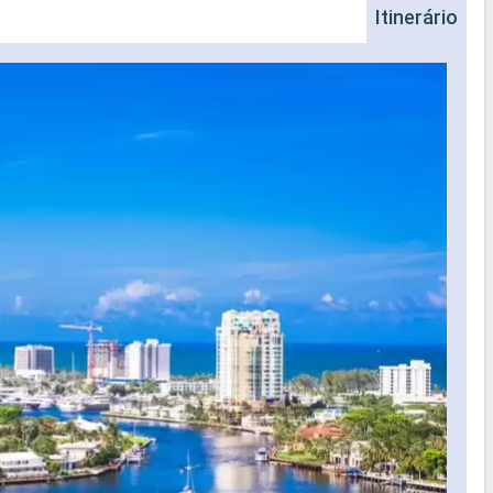
Itinerário
Na
Nave