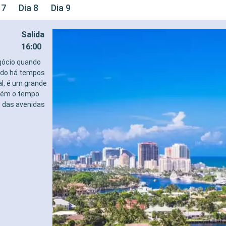
 7
Dia 8
Dia 9
Salida
16:00
gócio quando
cido há tempos
al, é um grande
mbém o tempo
o das avenidas