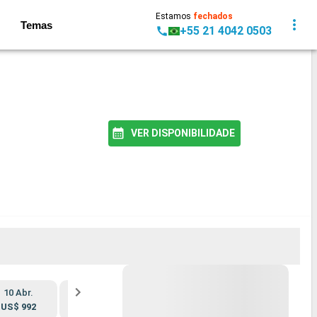
Estamos
fechados
Temas
+55 21 4042 0503
VER DISPONIBILIDADE
MELHOR PREÇO
10 Abr.
30 Out.
13 Nov.
27 Nov.
US$ 992
US$ 905
US$ 846
US$ 826