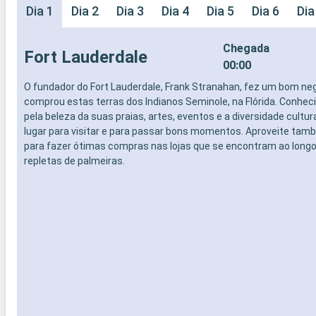
Dia 1
Dia 2
Dia 3
Dia 4
Dia 5
Dia 6
Dia
Chegada
Fort Lauderdale
00:00
O fundador do Fort Lauderdale, Frank Stranahan, fez um bom ne
comprou estas terras dos Indianos Seminole, na Flórida. Conhe
pela beleza da suas praias, artes, eventos e a diversidade cultur
lugar para visitar e para passar bons momentos. Aproveite ta
para fazer ótimas compras nas lojas que se encontram ao long
repletas de palmeiras.