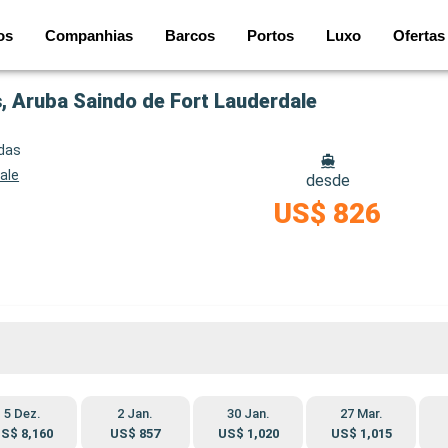
os
Companhias
Barcos
Portos
Luxo
Ofertas
s, Aruba Saindo de Fort Lauderdale
idas
ale
desde
US$ 826
5 Dez.
2 Jan.
30 Jan.
27 Mar.
S$ 8,160
US$ 857
US$ 1,020
US$ 1,015