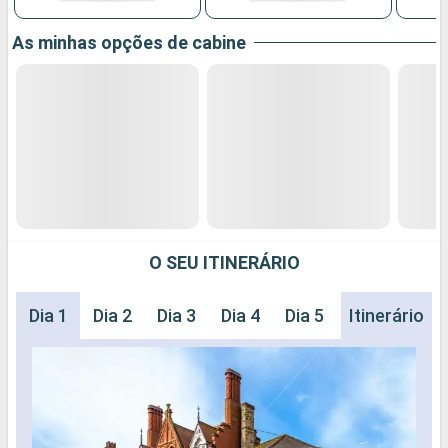
As minhas opções de cabine
O SEU ITINERÁRIO
Dia 1
Dia 2
Dia 3
Dia 4
Dia 5
Dia 6
Itinerário
Dia 