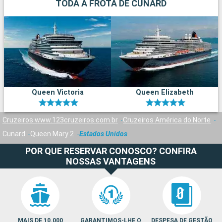
TODA A FROTA DE CUNARD
Queen Victoria
Queen Elizabeth
Cruzeiros www.123cruzeiros.com.br
Cruzeiros América do Norte
Cunard
Queen Mary 2
Estados Unidos
POR QUE RESERVAR CONOSCO? CONFIRA
NOSSAS VANTAGENS
MAIS DE 10.000
GARANTIMOS-LHE O
DESPESA DE GESTÃO