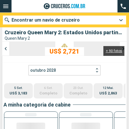
Encontrar um navio de cruzeiro
Cruzeiro Queen Mary 2: Estados Unidos partindo de Southampton
Queen Mary 2
US$ 2,721
+ 90 fotos
Quando ir?
Data de partida
outubro 2028
Cidades
Companhias
5 Set.
6 Set.
23 Out.
12 Mai.
Pesquisar
US$ 3,183
Completo
Completo
US$ 2,863
A minha categoria de cabine