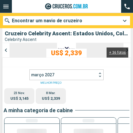
Encontrar um navio de cruzeiro
Cruzeiro Celebrity Ascent: Estados Unidos, Colombia, Panamá, Aruba partindo de Fort Lauderdale
Celebrity Ascent
US$ 2,339
+ 36 fotos
Quando ir?
Data de partida
março 2027
Cidades
Companhias
MELHOR PREÇO
23 Nov.
8 Mar.
Pesquisar
US$ 3,145
US$ 2,339
A minha categoria de cabine