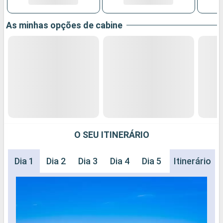
As minhas opções de cabine
O SEU ITINERÁRIO
Dia 1
Dia 2
Dia 3
Dia 4
Dia 5
Dia 6
Itinerário
Dia 