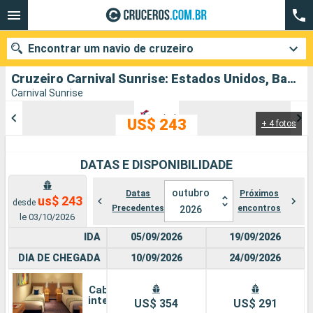
Encontrar um navio de cruzeiro
Cruzeiro Carnival Sunrise: Estados Unidos, Bahamas partindo de Miami
Carnival Sunrise
US$ 243
+ 4 fotos
Quando ir?
Data de partida
DATAS E DISPONIBILIDADE
Cidades
Companhias
outubro
Datas
Próximos
us$ 243
desde
Precedentes
encontros
2026
le 03/10/2026
Pesquisar
IDA
05/09/2026
19/09/2026
DIA DE CHEGADA
10/09/2026
24/09/2026
Cabine
interna
US$ 354
US$ 291