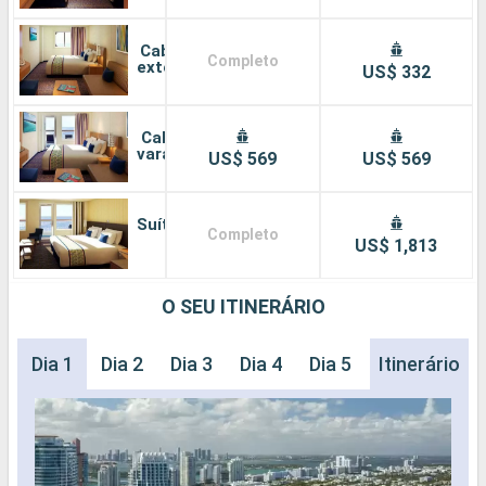
Cabine
Completo
externa
US$ 332
Cabine
varanda
US$ 569
US$ 569
Suíte
Completo
US$ 1,813
O SEU ITINERÁRIO
Dia 1
Dia 2
Dia 3
Dia 4
Dia 5
Dia 6
Itinerário