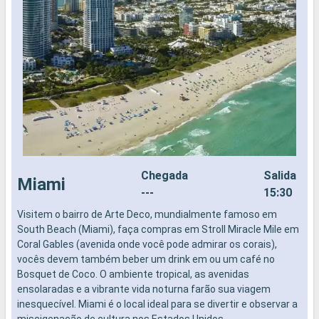
Chegada
Salida
Miami
---
15:30
Visitem o bairro de Arte Deco, mundialmente famoso em
N
South Beach (Miami), faça compras em Stroll Miracle Mile em
Coral Gables (avenida onde você pode admirar os corais),
vocês devem também beber um drink em ou um café no
Bosquet de Coco. O ambiente tropical, as avenidas
ensolaradas e a vibrante vida noturna farão sua viagem
inesquecível. Miami é o local ideal para se divertir e observar a
miscigenação de cultura nos Estados Unidos.