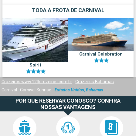
TODA A FROTA DE CARNIVAL
Carnival Celebration
Spirit
Cruzeiros www.123cruzeiros.com.br
Cruzeiros Bahamas
Carnival
Carnival Sunrise
Estados Unidos, Bahamas
POR QUE RESERVAR CONOSCO? CONFIRA
NOSSAS VANTAGENS