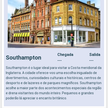
Chegada
Salida
Southampton
---
---
Southampton é o lugar ideal para visitar a Costa meridional da
Z
Inglaterra. A cidade oferece-vos uma escolha inigualado de
F
divertimentos, curiosidades culturais e históricas, centros de
m
desporto e de lazeres e de parques magníficos. Southampton
u
acolhe a maior parte dos acontecimentos especiais da região
Z
e drena visitantes do mundo inteiro. Pequenos e grandes
p
poderão lá apreciar o encanto britânico.
i
p