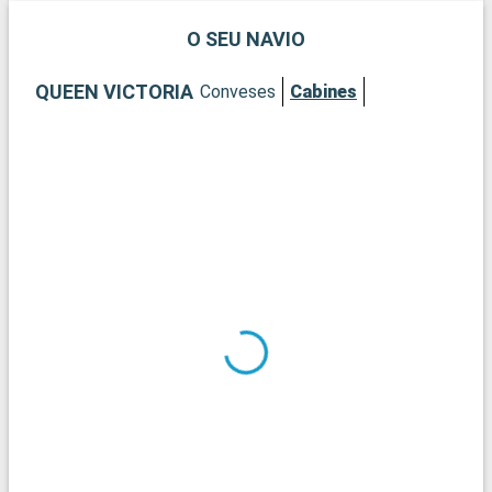
m
p
O SEU NAVIO
i
m
QUEEN VICTORIA
Conveses
Cabines
p
i
a
L