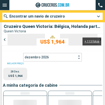
Encontrar um navio de cruzeiro
Cruzeiro Queen Victoria: Bélgica, Holanda partindo de Southampton
Queen Victoria
US$ 1,964
+ 113 fotos
Quando ir?
Data de partida
dezembro 2026
Cidades
Companhias
MELHOR PREÇO
28 Dez.
Pesquisar
US$ 1,964
A minha categoria de cabine