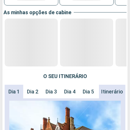
As minhas opções de cabine
O SEU ITINERÁRIO
Dia 1
Dia 2
Dia 3
Dia 4
Dia 5
Dia 6
Itinerário
Dia 