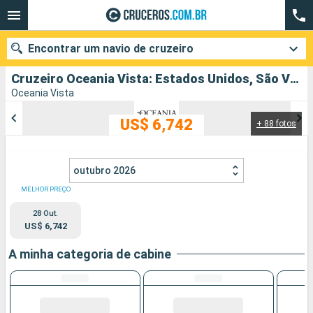
Encontrar um navio de cruzeiro
Cruzeiro Oceania Vista: Estados Unidos, São Vincente e Granadinas, Antigua e Barbuda, Santa Lucia, Grenada, Aruba partindo de Nova Iorque
Oceania Vista
US$ 6,742
+ 88 fotos
Quando ir?
Data de partida
outubro 2026
Cidades
Companhias
MELHOR PREÇO
28 Out.
Pesquisar
US$ 6,742
A minha categoria de cabine