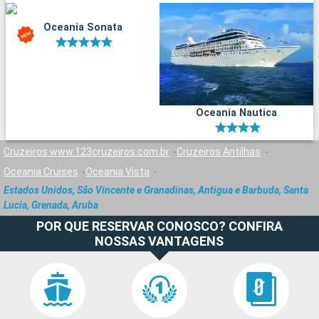
Oceania Sonata
Oceania Nautica
Cruzeiros www.123cruzeiros.com.br
Cruzeiros Antilhas
Oceania Cruises
Oceania Vista
Estados Unidos, São Vincente e Granadinas, Antigua e Barbuda, Santa
Lucia, Grenada, Aruba
POR QUE RESERVAR CONOSCO? CONFIRA
NOSSAS VANTAGENS