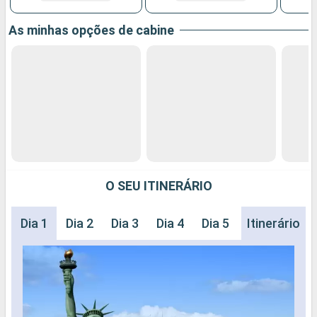
As minhas opções de cabine
O SEU ITINERÁRIO
Dia 1
Dia 2
Dia 3
Dia 4
Dia 5
Dia 6
Itinerário
Dia 