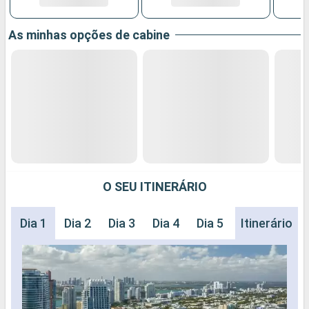
As minhas opções de cabine
O SEU ITINERÁRIO
Dia 1
Dia 2
Dia 3
Dia 4
Dia 5
Dia 6
Itinerário
Dia 