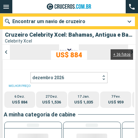
Encontrar um navio de cruzeiro
Cruzeiro Celebrity Xcel: Bahamas, Antigua e Barbuda, Estados Unidos partindo de Miami
Celebrity Xcel
US$ 884
+ 36 fotos
Quando ir?
Data de partida
dezembro 2026
Cidades
Companhias
MELHOR PREÇO
6 Dez.
27 Dez.
17 Jan.
7 Fev.
Pesquisar
US$ 884
US$ 1,536
US$ 1,035
US$ 959
A minha categoria de cabine