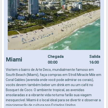
Chegada
Salida
Miami
00:00
16:00
Visitem o bairro de Arte Deco, mundialmente famoso em
N
South Beach (Miami), faça compras em Stroll Miracle Mile em
B
Coral Gables (avenida onde você pode admirar os corais),
P
vocês devem também beber um drink em ou um café no
v
Bosquet de Coco. O ambiente tropical, as avenidas
c
ensolaradas e a vibrante vida noturna farão sua viagem
c
inesquecível. Miami é o local ideal para se divertir e observar a
h
miscigenação de cultura nos Estados Unidos.
a