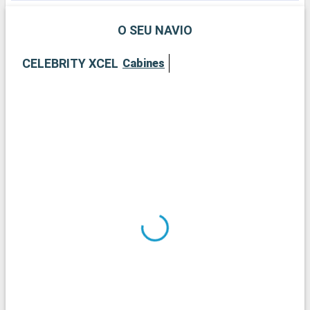
R
i
O SEU NAVIO
m
d
CELEBRITY XCEL
Cabines