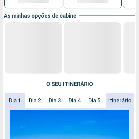
As minhas opções de cabine
O SEU ITINERÁRIO
Dia 1
Dia 2
Dia 3
Dia 4
Dia 5
Dia 6
Itinerário
Dia 