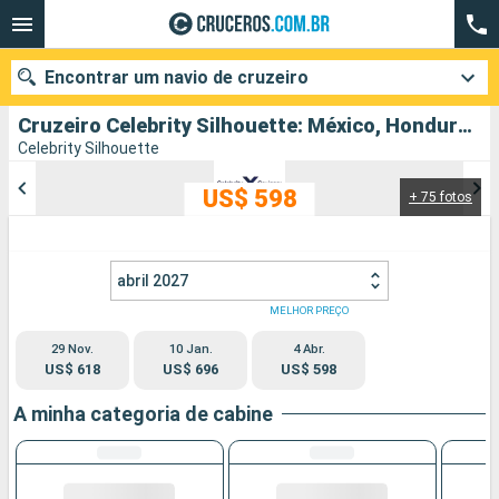
Encontrar um navio de cruzeiro
Cruzeiro Celebrity Silhouette: México, Honduras, Estados Unidos partindo de Fort Lauderdale
Celebrity Silhouette
US$ 598
+ 75 fotos
Quando ir?
Data de partida
abril 2027
Cidades
Companhias
MELHOR PREÇO
29 Nov.
10 Jan.
4 Abr.
Pesquisar
US$ 618
US$ 696
US$ 598
A minha categoria de cabine