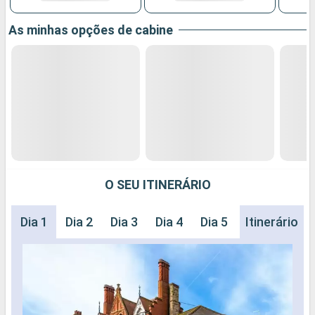
As minhas opções de cabine
O SEU ITINERÁRIO
Dia 1
Dia 2
Dia 3
Dia 4
Dia 5
Dia 6
Itinerário
Dia 