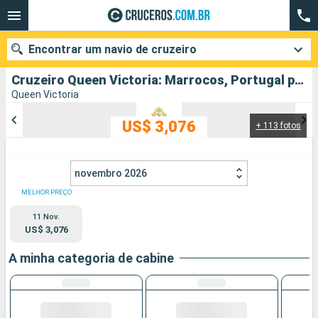
Encontrar um navio de cruzeiro
Cruzeiro Queen Victoria: Marrocos, Portugal partindo de Southampton
Queen Victoria
US$ 3,076
+ 113 fotos
Quando ir?
Data de partida
novembro 2026
Cidades
Companhias
MELHOR PREÇO
11 Nov.
Pesquisar
US$ 3,076
A minha categoria de cabine