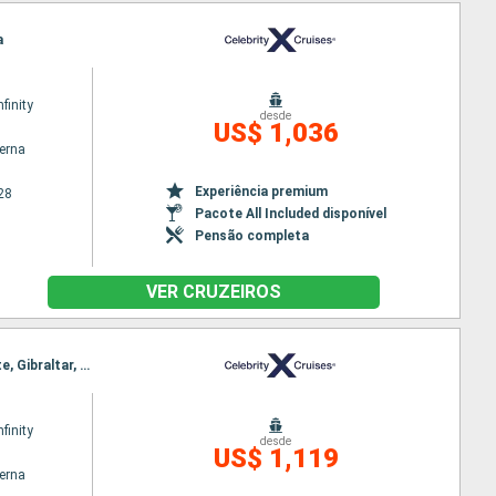
a
nfinity
desde
US$ 1,036
terna
Experiência premium
28
Pacote All Included disponível
Pensão completa
VER CRUZEIROS
Itinerário : Barcelona, Malaga, Tanger, Casablanca, Las Palmas, Santa Cruz do Tenerife, Lanzarote, Gibraltar, Barcelona
nfinity
desde
US$ 1,119
terna