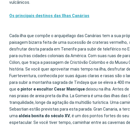
vulcânicos.
Os principais destinos das Ilhas Canárias
Cada ilha que compõe o arquipélago das Canárias tem a sua própr
paisagem bizarra feita de uma sucessão de crateras vermelho
desfrutar desta parada em Tenerife para subir de teleférico no El
para outras cidades coloniais da América. Com suas ruas de paral
Cólon, que traça a passagem de Cristóvão Colombo e do Museu C
história. Se você quer aproveitar mais tempo na ilha, desfrutar 
Fuerteventura, conhecida por suas águas claras e rasas são o la
para subir a montanha sagrada de Tindaya que se eleva a 400 met
que
o pintor e escultor Cesar Manrique
deixou na ilha. Antes d
nas praias de areia preta da ilha. La Gomera é uma das ilhas d
tranquilidade, longe da agitação da multidão turística. Uma c
Sebastian estão previstas para esta parada. Gran Canaria, a ter
uma
aldeia bonita do século XV
, é um dos pontos fortes do s
espetacular. Se você tiver tempo, caminhar entre as cavernas d