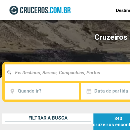
Destin
Cruzeiros 
Quando ir?
Data de partida
FILTRAR A BUSCA
343
cruzeiros
encon