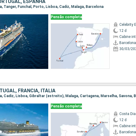
ORTUGAL, ESPANHA
na, Tanger, Funchal, Porto, Lisboa, Cadiz, Malaga, Barcelona
Pensão completa
Celebrity 
12 d
Cabine in
Barcelona
30/03/20
UGAL, FRANCIA, ITÁLIA
na, Cadiz, Lisboa, Gibraltar (estreito), Malaga, Cartagena, Marselha, Savona, 
Pensão completa
Costa Di
12 d
Cabine in
Barcelona