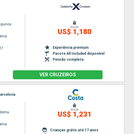
Equinox
desde
US$ 1,180
terna
Experiência premium
27
Pacote All Included disponível
Pensão completa
VER CRUZEIROS
Barcelona
desde
adema
US$ 1,231
terna
Crianças grátis até 17 anos