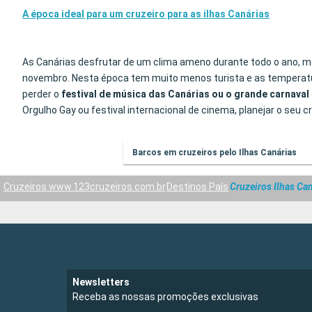
A época ideal para um cruzeiro para as ilhas Canárias
As Canárias desfrutar de um clima ameno durante todo o ano, ma
novembro. Nesta época tem muito menos turista e as temperatura
perder o
festival de música das Canárias ou o grande carnaval
Orgulho Gay ou festival internacional de cinema, planejar o seu cr
Barcos em cruzeiros pelo Ilhas Canárias
Cruzeiros www.123cruzeiros.com.br
Destinos País
Cruzeiros Ilhas Ca
Newsletters
Receba as nossas promoções exclusivas