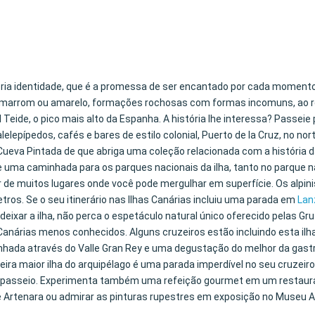
ia identidade, que é a promessa de ser encantado por cada momento. E
, marrom ou amarelo, formações rochosas com formas incomuns, ao 
 Teide, o pico mais alto da Espanha. A história lhe interessa? Passeie 
elepípedos, cafés e bares de estilo colonial, Puerto de la Cruz, no no
ueva Pintada de que abriga uma coleção relacionada com a história 
de uma caminhada para os parques nacionais da ilha, tanto no parque n
r de muitos lugares onde você pode mergulhar em superfície. Os alpin
ros. Se o seu itinerário nas Ilhas Canárias incluiu uma parada em
Lan
e deixar a ilha, não perca o espetáculo natural único oferecido pelas
as Canárias menos conhecidos. Alguns cruzeiros estão incluindo esta 
aminhada através do Valle Gran Rey e uma degustação do melhor da ga
ceira maior ilha do arquipélago é uma parada imperdível no seu cruzei
eu passeio. Experimenta também uma refeição gourmet em um restau
e Artenara ou admirar as pinturas rupestres em exposição no Museu A