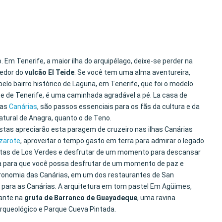
m Tenerife, a maior ilha do arquipélago, deixe-se perder na
redor do
vulcão El Teide
. Se você tem uma alma aventureira,
pelo bairro histórico de Laguna, em Tenerife, que foi o modelo
rte de Tenerife, é uma caminhada agradável a pé. La casa de
das
Canárias
, são passos essenciais para os fãs da cultura e da
atural de Anagra, quanto o de Teno.
istas apreciarão esta paragem de cruzeiro nas ilhas Canárias
zarote
, aproveitar o tempo gasto em terra para admirar o legado
 Grutas de Los Verdes e desfrutar de um momento para descansar
ilha para que você possa desfrutar de um momento de paz e
stronomia das Canárias, em um dos restaurantes de San
ro para as Canárias. A arquitetura em tom pastel Em Agüimes,
rante na
gruta de Barranco de Guayadeque
, uma ravina
rqueológico e Parque Cueva Pintada.