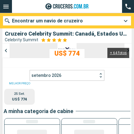
Encontrar um navio de cruzeiro
Cruzeiro Celebrity Summit: Canadá, Estados Unidos partindo de Vancouver
Celebrity Summit
US$ 774
+ 64 fotos
Quando ir?
Data de partida
setembro 2026
Cidades
Companhias
MELHOR PREÇO
25 Set.
Pesquisar
US$ 774
A minha categoria de cabine