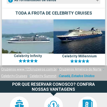
As formalidades de salida
TODA A FROTA DE CELEBRITY CRUISES
Celebrity Infinity
Celebrity Millennium
Cruzeiros www.123cruzeiros.com.br
Cruzeiros América do Norte
Celebrity Cruises
Celebrity Summit
Canadá, Estados Unidos
POR QUE RESERVAR CONOSCO? CONFIRA
NOSSAS VANTAGENS