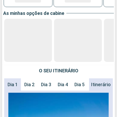
As minhas opções de cabine
O SEU ITINERÁRIO
Dia 1
Dia 2
Dia 3
Dia 4
Dia 5
Dia 6
Itinerário
Dia 