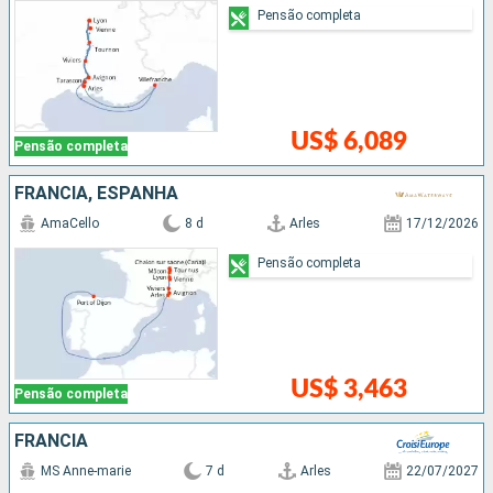
Pensão completa
US$ 6,089
Pensão completa
FRANCIA, ESPANHA
AmaCello
8 d
Arles
17/12/2026
Pensão completa
US$ 3,463
Pensão completa
FRANCIA
MS Anne-marie
7 d
Arles
22/07/2027