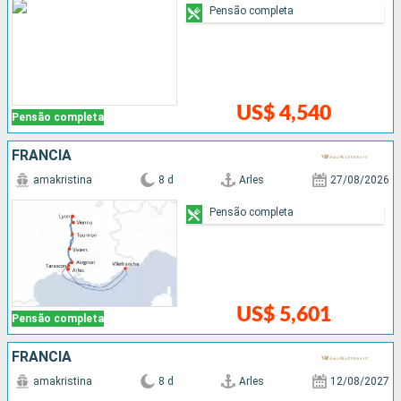
Pensão completa
US$ 4,540
Pensão completa
FRANCIA
amakristina
8 d
Arles
27/08/2026
Pensão completa
US$ 5,601
Pensão completa
FRANCIA
amakristina
8 d
Arles
12/08/2027