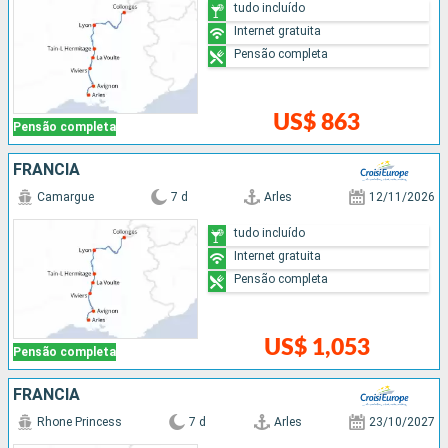
tudo incluído
Internet gratuita
Pensão completa
US$ 863
Pensão completa
FRANCIA
Camargue
7 d
Arles
12/11/2026
tudo incluído
Internet gratuita
Pensão completa
US$ 1,053
Pensão completa
FRANCIA
Rhone Princess
7 d
Arles
23/10/2027