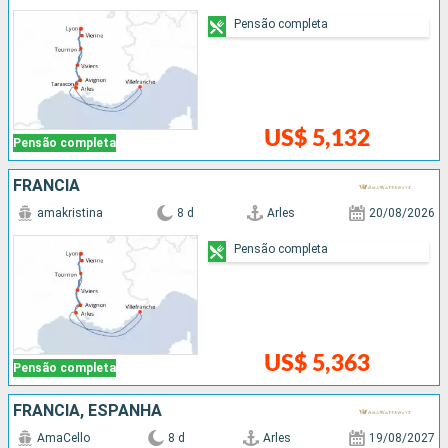
Pensão completa
US$ 5,132
Pensão completa
FRANCIA
amakristina
8 d
Arles
20/08/2026
Pensão completa
US$ 5,363
Pensão completa
FRANCIA, ESPANHA
AmaCello
8 d
Arles
19/08/2027