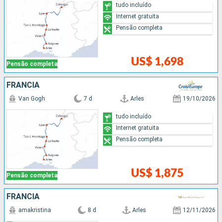
tudo incluído
Internet gratuita
Pensão completa
US$ 1,698
Pensão completa
FRANCIA
Van Gogh
7 d
Arles
19/10/2026
tudo incluído
Internet gratuita
Pensão completa
US$ 1,875
Pensão completa
FRANCIA
amakristina
8 d
Arles
12/11/2026