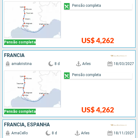
Pensão completa
US$ 4,262
Pensão completa
FRANCIA
amakristina
8 d
Arles
18/03/2027
Pensão completa
US$ 4,262
Pensão completa
FRANCIA, ESPANHA
AmaCello
8 d
Arles
18/11/2027