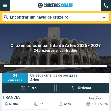
Encontrar um navio de cruzeiro
Quando ir?
Cruzeiros com partida de Arles 2026 - 2027
24 cruzeiros encontrados
Data de partida
Cidades
Companhias
24
Os seus critérios de pesquisa:
Pesquisar
Arles
cruzeiros
Filtro
Ordenar
FRANCIA
Mistral
7 d
Arles
21/11/2026