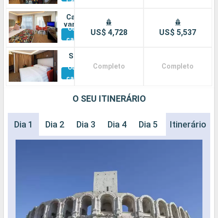
cabines
Cabine
varanda
Outras
US$ 4,728
US$ 5,537
cabines
Suíte
Completo
Completo
Outras
cabines
O SEU ITINERÁRIO
Dia 1
Dia 2
Dia 3
Dia 4
Dia 5
Dia 6
Itinerário
Dia 