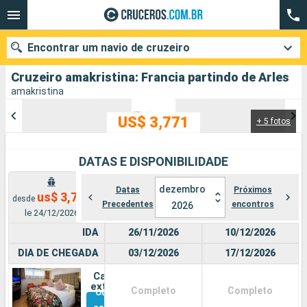
Encontrar um navio de cruzeiro
Cruzeiro amakristina: Francia partindo de Arles
amakristina
US$ 3,771
+ 5 fotos
Quando ir?
Data de partida
DATAS E DISPONIBILIDADE
Cidades
Companhias
dezembro
Datas
Próximos
us$ 3,771
desde
Precedentes
encontros
2026
le 24/12/2026
Pesquisar
IDA
26/11/2026
10/12/2026
DIA DE CHEGADA
03/12/2026
17/12/2026
Cabine
externa
Completo
Completo
Outras