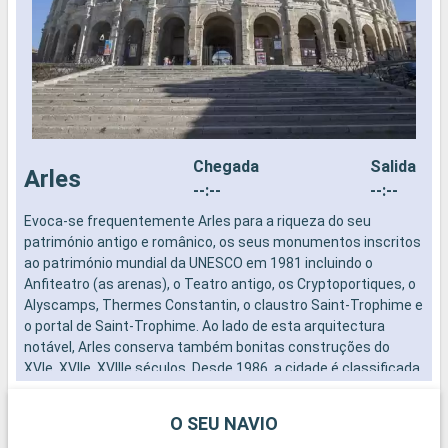
Chegada
Salida
Arles
--:--
--:--
Evoca-se frequentemente Arles para a riqueza do seu
E
património antigo e românico, os seus monumentos inscritos
p
ao património mundial da UNESCO em 1981 incluindo o
a
Anfiteatro (as arenas), o Teatro antigo, os Cryptoportiques, o
A
Alyscamps, Thermes Constantin, o claustro Saint-Trophime e
A
o portal de Saint-Trophime. Ao lado de esta arquitectura
o
notável, Arles conserva também bonitas construções do
n
XVIe, XVIIe, XVIIIe séculos. Desde 1986, a cidade é classificada
X
?Cidade de arte e de história?.
?
O SEU NAVIO