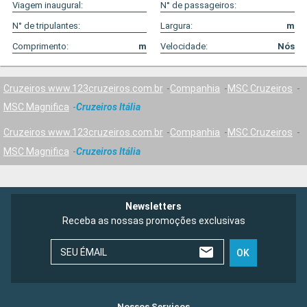
Viagem inaugural:
N° de passageiros:
N° de tripulantes:
Largura:
m
Comprimento:
m
Velocidade:
Nós
Cruzeiros www.123cruzeiros.com.br
Companhia
MSC Cruzeiros
MSC Magnifica
Cruzeiros Itália
Cruzeiros www.123cruzeiros.com.br
Companhia
MSC Cruzeiros
MSC Magnifica
Cruzeiros Itália
Newsletters
Receba as nossas promoções exclusivas
SEU ÉMAIL
OK
Nossos Serviços