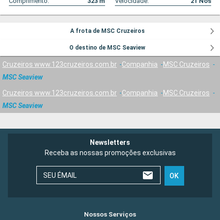
Comprimento:
323
m
Velocidade:
21
Nós
A frota de MSC Cruzeiros
O destino de MSC Seaview
Cruzeiros www.123cruzeiros.com.br
Companhia
MSC Cruzeiros
MSC Seaview
Cruzeiros www.123cruzeiros.com.br
Companhia
MSC Cruzeiros
MSC Seaview
Newsletters
Receba as nossas promoções exclusivas
SEU ÉMAIL
OK
Nossos Serviços