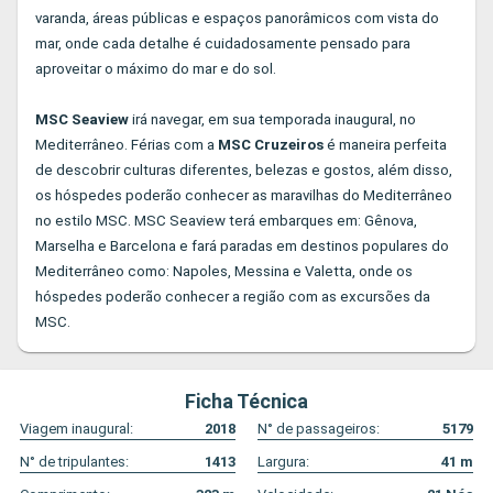
varanda, áreas públicas e espaços panorâmicos com vista do
mar, onde cada detalhe é cuidadosamente pensado para
aproveitar o máximo do mar e do sol.
MSC Seaview
irá navegar, em sua temporada inaugural, no
Mediterrâneo. Férias com a
MSC Cruzeiros
é maneira perfeita
de descobrir culturas diferentes, belezas e gostos, além disso,
os hóspedes poderão conhecer as maravilhas do Mediterrâneo
no estilo MSC. MSC Seaview terá embarques em: Gênova,
Marselha e Barcelona e fará paradas em destinos populares do
Mediterrâneo como: Napoles, Messina e Valetta, onde os
hóspedes poderão conhecer a região com as excursões da
MSC.
Ficha Técnica
Viagem inaugural:
2018
N° de passageiros:
5179
N° de tripulantes:
1413
Largura:
41
m