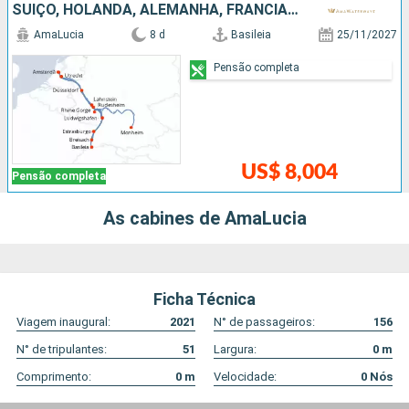
SUÍÇO, HOLANDA, ALEMANHA, FRANCIA, REPUBLICA DOMINICANA
AmaLucia
8 d
Basileia
25/11/2027
Pensão completa
US$ 8,004
Pensão completa
As cabines de AmaLucia
Ficha Técnica
Viagem inaugural:
2021
N° de passageiros:
156
N° de tripulantes:
51
Largura:
0
m
Comprimento:
0
m
Velocidade:
0
Nós