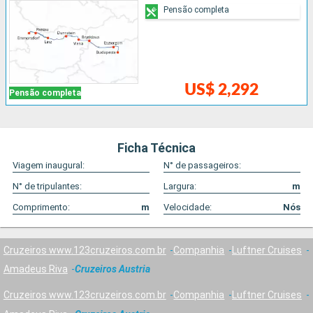
Pensão completa
US$ 2,292
Pensão completa
Ficha Técnica
Viagem inaugural:
N° de passageiros:
N° de tripulantes:
Largura:
m
Comprimento:
m
Velocidade:
Nós
Cruzeiros www.123cruzeiros.com.br
Companhia
Luftner Cruises
Amadeus Riva
Cruzeiros Austria
Cruzeiros www.123cruzeiros.com.br
Companhia
Luftner Cruises