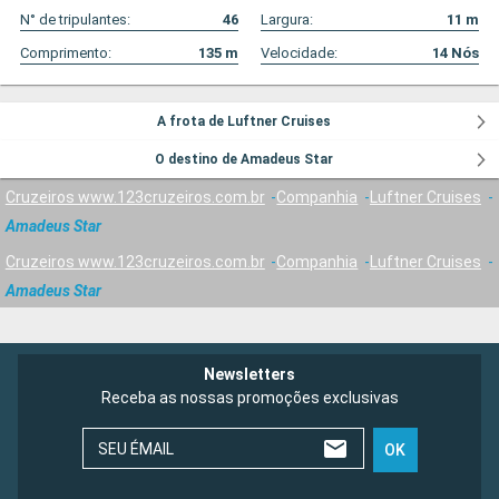
N° de tripulantes:
46
Largura:
11
m
Comprimento:
135
m
Velocidade:
14
Nós
A frota de Luftner Cruises
O destino de Amadeus Star
Cruzeiros www.123cruzeiros.com.br
Companhia
Luftner Cruises
Amadeus Star
Cruzeiros www.123cruzeiros.com.br
Companhia
Luftner Cruises
Amadeus Star
Newsletters
Receba as nossas promoções exclusivas
SEU ÉMAIL
OK