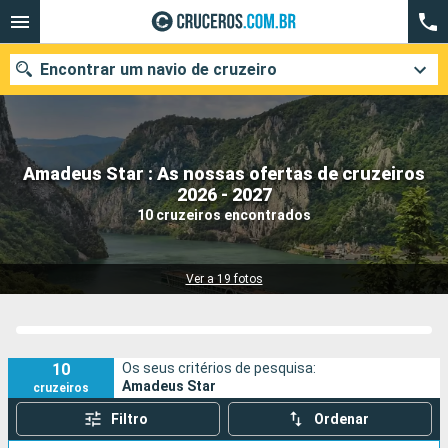
Encontrar um navio de cruzeiro
Amadeus Star : As nossas ofertas de cruzeiros
Quando ir?
2026 - 2027
10 cruzeiros encontrados
Data de partida
Cidades
Companhias
Ver a 19 fotos
Pesquisar
10
Os seus critérios de pesquisa:
Amadeus Star
cruzeiros
Filtro
Ordenar