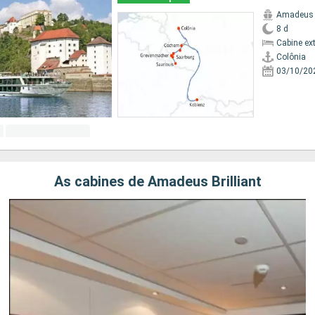
Amadeus B
8 d
Cabine ex
Colônia
03/10/20
As cabines de Amadeus Brilliant