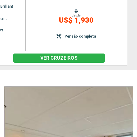
rilliant
desde
US$ 1,930
terna
27
Pensão completa
VER CRUZEIROS