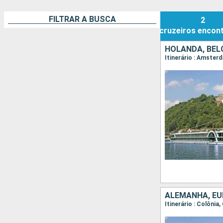
FILTRAR A BUSCA
2
cruzeiros
encon
HOLANDA, BÉL
Itinerário : Amster
ALEMANHA, EU
Itinerário : Colôni