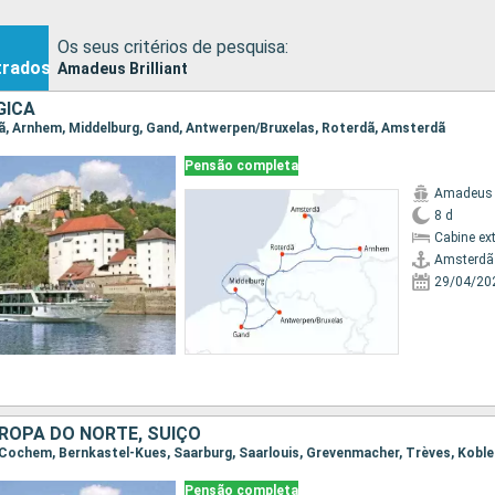
Os seus critérios de pesquisa:
trados
Amadeus Brilliant
GICA
dã, Arnhem, Middelburg, Gand, Antwerpen/Bruxelas, Roterdã, Amsterdã
Pensão completa
Amadeus B
8 d
Cabine ex
Amsterdã
29/04/20
ROPA DO NORTE, SUÍÇO
a, Cochem, Bernkastel-Kues, Saarburg, Saarlouis, Grevenmacher, Trèves, Koble
Pensão completa