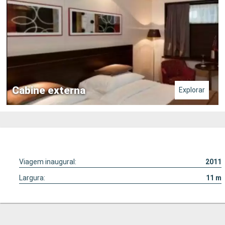
Cabine externa
Explorar
Viagem inaugural:
2011
Largura:
11
m