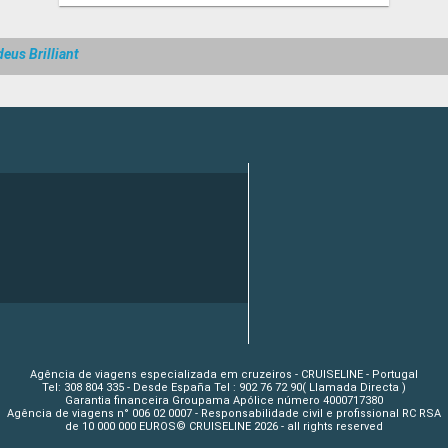
eus Brilliant
Agência de viagens especializada em cruzeiros - CRUISELINE - Portugal
Tel: 308 804 335 - Desde España Tel : 902 76 72 90( Llamada Directa )
Garantia financeira Groupama Apólice número 4000717380
Agência de viagens n° 006 02 0007 - Responsabilidade civil e profissional RC RSA
de 10 000 000 EUROS© CRUISELINE 2026 - all rights reserved