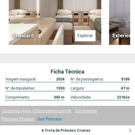
Standard
Exterior
Explorar
Ficha Técnica
Viagem inaugural:
2024
N° de passageiros:
5189
N° de tripulantes:
1550
Largura:
47
m
Comprimento:
345
m
Velocidade:
22
Nós
Cruzeiros www.123cruzeiros.com.br
Companhia
Princess Cruises
Sun Princess
A frota de Princess Cruises