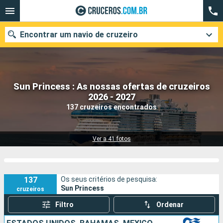
Encontrar um navio de cruzeiro
Sun Princess : As nossas ofertas de cruzeiros
Quando ir?
2026 - 2027
137 cruzeiros encontrados
Data de partida
Cidades
Companhias
Ver a 41 fotos
Pesquisar
137
Os seus critérios de pesquisa:
Sun Princess
cruzeiros
Filtro
Ordenar