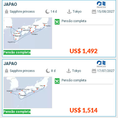
JAPÃO
Sapphire princess
14 d
Tokyo
15/08/2027
Pensão completa
US$ 1,492
Pensão completa
JAPÃO
Sapphire princess
8 d
Tokyo
17/07/2027
Pensão completa
US$ 1,514
Pensão completa