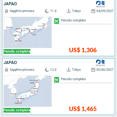
JAPÃO
Sapphire princess
11 d
Tokyo
04/09/2027
Pensão completa
US$ 1,306
Pensão completa
JAPÃO
Sapphire princess
12 d
Tokyo
05/06/2027
Pensão completa
US$ 1,465
Pensão completa