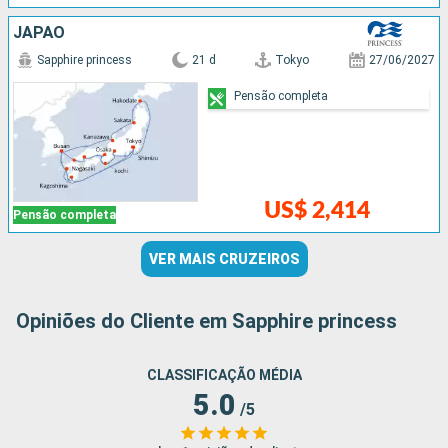
JAPÃO
Sapphire princess
21 d
Tokyo
27/06/2027
Pensão completa
US$ 2,414
Pensão completa
VER MAIS CRUZEIROS
Opiniões do Cliente em Sapphire princess
CLASSIFICAÇÃO MÉDIA
5.0
/5