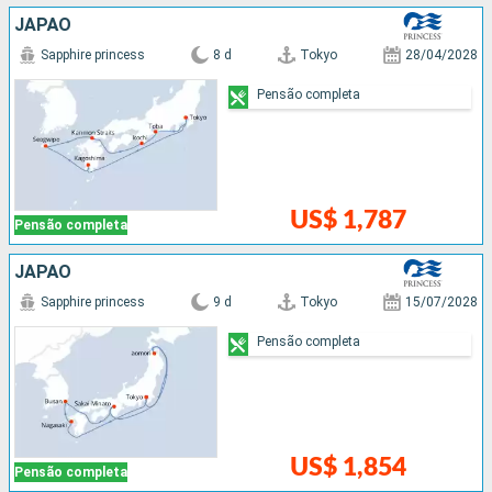
JAPÃO
Sapphire princess
8 d
Tokyo
28/04/2028
Pensão completa
US$ 1,787
Pensão completa
JAPÃO
Sapphire princess
9 d
Tokyo
15/07/2028
Pensão completa
US$ 1,854
Pensão completa