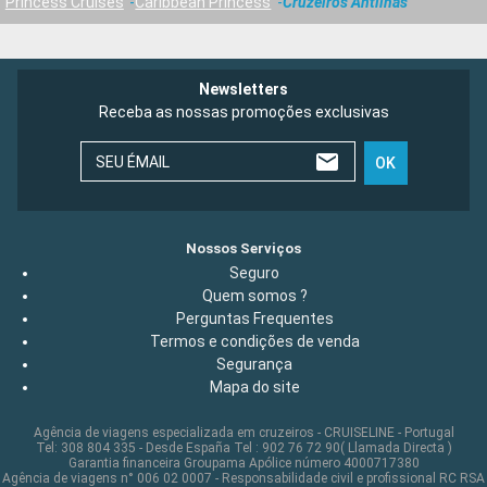
Princess Cruises
Caribbean Princess
Cruzeiros Antilhas
Newsletters
Receba as nossas promoções exclusivas
SEU ÉMAIL
OK
Nossos Serviços
Seguro
Quem somos ?
Perguntas Frequentes
Termos e condições de venda
Segurança
Mapa do site
Agência de viagens especializada em cruzeiros - CRUISELINE - Portugal
Tel: 308 804 335 - Desde España Tel : 902 76 72 90( Llamada Directa )
Garantia financeira Groupama Apólice número 4000717380
Agência de viagens n° 006 02 0007 - Responsabilidade civil e profissional RC RSA