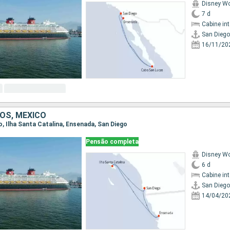
Disney W
7 d
Cabine in
San Diego
16/11/20
OS, MÉXICO
go, Ilha Santa Catalina, Ensenada, San Diego
Pensão completa
Disney W
6 d
Cabine in
San Diego
14/04/20