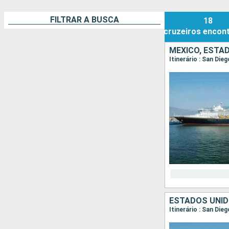
FILTRAR A BUSCA
18
cruzeiros
encon
MÉXICO, ESTA
Itinerário : San Die
ESTADOS UNID
Itinerário : San Di