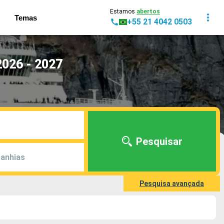
Estamos
abertos
Temas
+55 21 4042 0503
2026 - 2027
Pesquisar
anhias
Pesquisa avançada