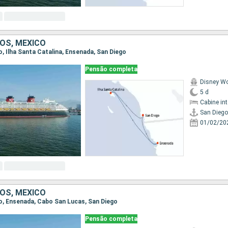
OS, MÉXICO
go, Ilha Santa Catalina, Ensenada, San Diego
Pensão completa
Disney W
5 d
Cabine in
San Diego
01/02/20
OS, MÉXICO
ego, Ensenada, Cabo San Lucas, San Diego
Pensão completa