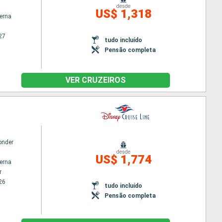
desde
US$ 1,318
terna
27
tudo incluído
Pensão completa
VER CRUZEIROS
onder
desde
US$ 1,774
terna
r
26
tudo incluído
Pensão completa