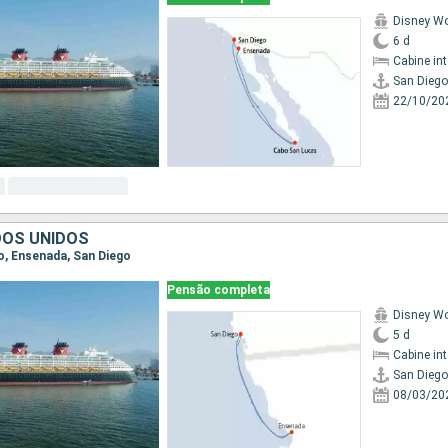
Disney W
6 d
Cabine in
San Diego
22/10/20
DOS UNIDOS
go, Ensenada, San Diego
Pensão completa
Disney W
5 d
Cabine in
San Diego
08/03/20