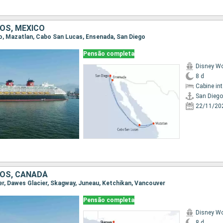
OS, MÉXICO
ego, Mazatlan, Cabo San Lucas, Ensenada, San Diego
Pensão completa
Disney W
8 d
Cabine in
San Diego
22/11/20
OS, CANADÁ
ver, Dawes Glacier, Skagway, Juneau, Ketchikan, Vancouver
Pensão completa
Disney W
8 d