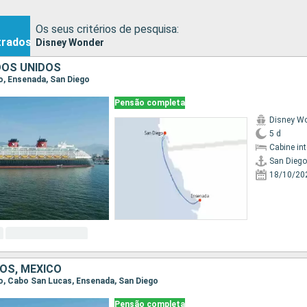
Os seus critérios de pesquisa:
trados
Disney Wonder
DOS UNIDOS
go, Ensenada, San Diego
Pensão completa
Disney W
5 d
Cabine in
San Diego
18/10/20
OS, MÉXICO
ego, Cabo San Lucas, Ensenada, San Diego
Pensão completa