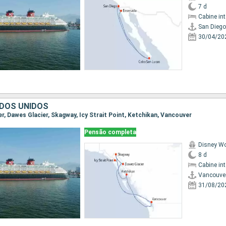
7 d
Cabine in
San Diego
30/04/20
DOS UNIDOS
er, Dawes Glacier, Skagway, Icy Strait Point, Ketchikan, Vancouver
Pensão completa
Disney W
8 d
Cabine in
Vancouve
31/08/20