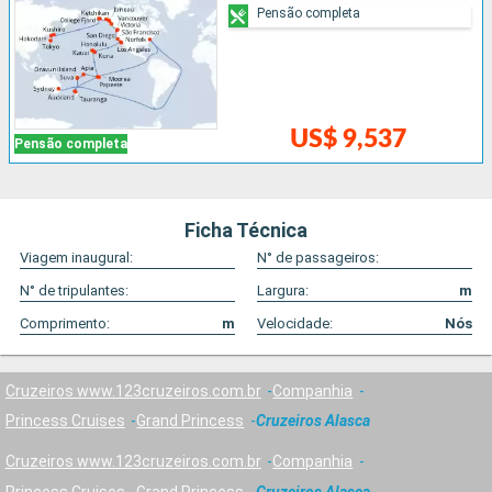
Pensão completa
US$ 9,537
Pensão completa
Ficha Técnica
Viagem inaugural:
N° de passageiros:
N° de tripulantes:
Largura:
m
Comprimento:
m
Velocidade:
Nós
Cruzeiros www.123cruzeiros.com.br
Companhia
Princess Cruises
Grand Princess
Cruzeiros Alasca
Cruzeiros www.123cruzeiros.com.br
Companhia
Princess Cruises
Grand Princess
Cruzeiros Alasca