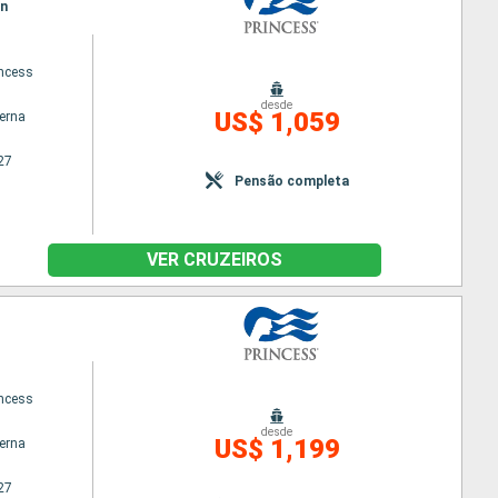
an
ncess
desde
US$ 1,059
terna
27
Pensão completa
VER CRUZEIROS
ncess
desde
US$ 1,199
terna
27