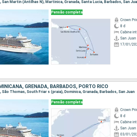
n, San Martin (Antilhas N), Martinica, Granada, Santa Lucia, Barbados, San Ju
Pensão completa
Crown Pri
8 d
Cabine in
San Juan
17/01/20
MINICANA, GRENADA, BARBADOS, PORTO RICO
an, São Thomas, South Friar s (praia), Dominica, Granada, Barbados, San Juan
Pensão completa
Crown Pri
8 d
Cabine in
San Juan
03/01/20