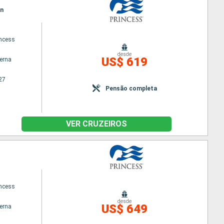
an
ncess
desde
US$ 619
terna
27
Pensão completa
VER CRUZEIROS
ncess
desde
US$ 649
terna