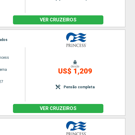
VER CRUZEIROS
bados
ncess
desde
US$ 1,209
terna
27
Pensão completa
VER CRUZEIROS