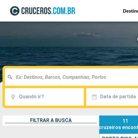
Destin
Quando ir?
Data de partida
FILTRAR A BUSCA
11
cruzeiros
encon