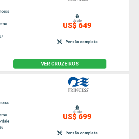
ncess
desde
US$ 649
terna
27
Pensão completa
VER CRUZEIROS
ncess
desde
US$ 699
terna
erdale
26
Pensão completa