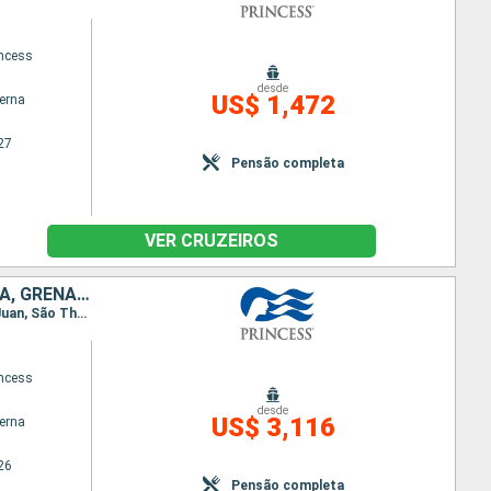
ncess
desde
US$ 1,472
terna
27
Pensão completa
VER CRUZEIROS
PORTO RICO, ANTIGUA E BARBUDA, SANTA LUCIA, REPUBLICA DOMINICANA, GRENADA, BARBADOS
Itinerário : San Juan, São Thomas, San Martin (Antilhas N), Antigua, Santa Lucia, Barbados, San Juan, São Thomas, South Friar s (praia), Dominica, Granada, Barbados, San Juan
ncess
desde
US$ 3,116
terna
26
Pensão completa