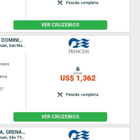
Pensão completa
VER CRUZEIROS
ANTIGUA E BARBUDA, SANTA LUCIA, BARBADOS, PORTO RICO, REPUBLICA DOMINICANA, GRENADA
Itinerário : San Juan, São Thomas, San Martin (Antilhas N), Antigua, Santa Lucia, Barbados, San Juan, San Martin (Antilhas N), Martinica, Dominica, Granada, Barbados, San Juan
ncess
desde
US$ 1,362
terna
27
Pensão completa
VER CRUZEIROS
PORTO RICO, ANTIGUA E BARBUDA, SANTA LUCIA, REPUBLICA DOMINICANA, GRENADA, BARBADOS
Itinerário : San Juan, São Thomas, San Martin (Antilhas N), Antigua, Santa Lucia, Barbados, San Juan, São Thomas, Pointe a pitre, Dominica, Granada, Barbados, San Juan