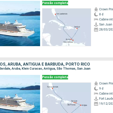
Pensão completa
Crown Pri
8 d
Cabine in
San Juan
28/03/20
OS, ARUBA, ANTIGUA E BARBUDA, PORTO RICO
auderdale, Aruba, Klein Curacao, Antigua, São Thomas, San Juan
Pensão completa
Crown Pri
9 d
Cabine in
Fort Laud
19/12/20