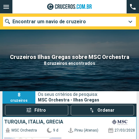
Encontrar um navio de cruzeiro
Quando ir?
Cruzeiros Ilhas Gregas sobre MSC Orchestra
8 cruzeiros encontrados
Data de partida
Cidades
Companhias
8
Os seus critérios de pesquisa:
Pesquisar
MSC Orchestra - Ilhas Gregas
cruzeiros
Filtro
Ordenar
TURQUIA, ITÁLIA, GRÉCIA
MSC Orchestra
9 d
Pireu (Atenas)
27/03/2028