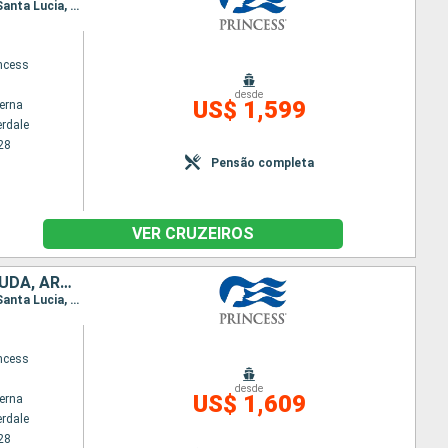
Itinerário : Fort Lauderdale, São Thomas, San Martin (Antilhas N), South Friar s (praia), Antigua, Santa Lucia, Barbados, Granada, Klein Curacao, Aruba, Fort Lauderdale
incess
desde
US$ 1,599
terna
erdale
28
Pensão completa
VER CRUZEIROS
BARBADOS, ESTADOS UNIDOS, GRENADA, SANTA LUCIA, ANTIGUA E BARBUDA, ARUBA
Itinerário : Fort Lauderdale, São Thomas, San Martin (Antilhas N), South Friar s (praia), Antigua, Santa Lucia, Granada, Barbados, Aruba, Bonaire, Klein Curacao, Fort Lauderdale
incess
desde
US$ 1,609
terna
erdale
28