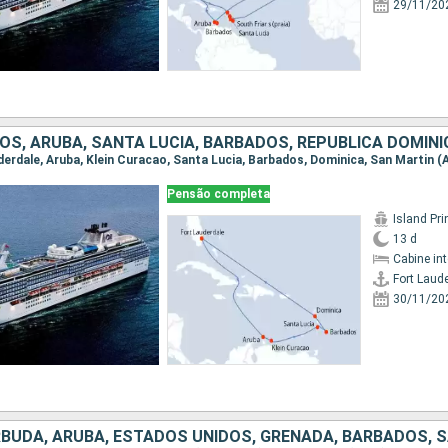
29/11/20
OS, ARUBA, SANTA LUCIA, BARBADOS, REPUBLICA DOMIN
Pensão completa
Island Pr
13 d
Cabine in
Fort Laud
30/11/20