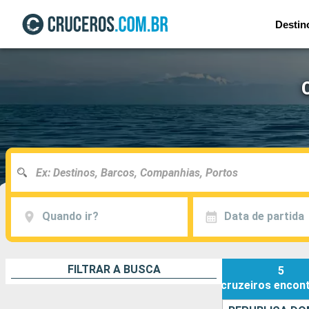
Destin
Quando ir?
Data de partida
FILTRAR A BUSCA
5
cruzeiros
encon