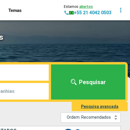
Estamos
abertos
Temas
+55 21 4042 0503
s
Pesquisar
anhias
Pesquisa avançada
Ordem: Recomendados