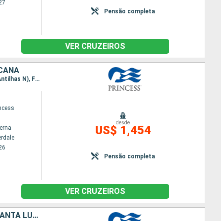
27
Pensão completa
VER CRUZEIROS
ICANA
Itinerário : Fort Lauderdale, Aruba, Klein Curacao, Santa Lucia, Barbados, Dominica, San Martin (Antilhas N), Fort Lauderdale
incess
desde
US$ 1,454
terna
erdale
26
Pensão completa
VER CRUZEIROS
ANTIGUA E BARBUDA, ARUBA, ESTADOS UNIDOS, GRENADA, BARBADOS, SANTA LUCIA