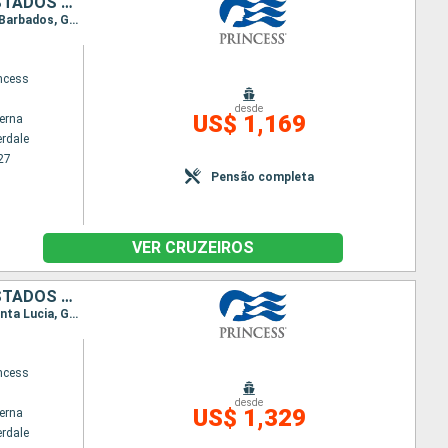
REPUBLICA DOMINICANA, SANTA LUCIA, BARBADOS, GRENADA, ARUBA, ESTADOS UNIDOS
Itinerário : Fort Lauderdale, San Martin (Antilhas N), South Friar s (praia), Dominica, Santa Lucia, Barbados, Granada, Aruba, Klein Curacao, Fort Lauderdale
incess
desde
US$ 1,169
terna
erdale
27
Pensão completa
VER CRUZEIROS
REPUBLICA DOMINICANA, BARBADOS, SANTA LUCIA, GRENADA, ARUBA, ESTADOS UNIDOS
Itinerário : Fort Lauderdale, San Martin (Antilhas N), South Friar s (praia), Dominica, Barbados, Santa Lucia, Granada, Aruba, Klein Curacao, Fort Lauderdale
incess
desde
US$ 1,329
terna
erdale