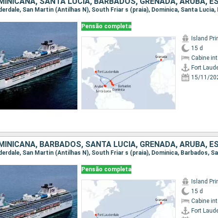
Pensão completa
Island Pr
15 d
Cabine in
Fort Laud
15/11/20
Pensão completa
Island Pr
15 d
Cabine in
Fort Laud