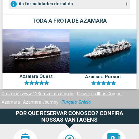
As formalidades de salida
TODA A FROTA DE AZAMARA
Azamara Quest
Azamara Pursuit
Cruzeiros www.123cruzeiros.com.br
Cruzeiros Ilhas Gregas
Azamara
Azamara Journey
Turquia, Grécia
POR QUE RESERVAR CONOSCO? CONFIRA
NOSSAS VANTAGENS