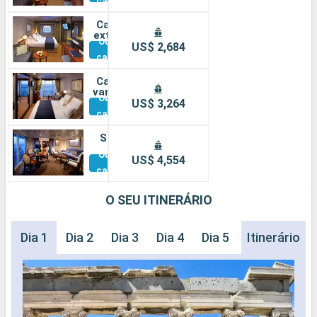
cabines
Cabine
externa
Outras
US$ 2,684
cabines
Cabine
varanda
Outras
US$ 3,264
cabines
Suíte
Outras
US$ 4,554
cabines
O SEU ITINERÁRIO
Dia 1
Dia 2
Dia 3
Dia 4
Dia 5
Dia 6
Itinerário
Dia 