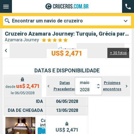
Encontrar um navio de cruzeiro
Cruzeiro Azamara Journey: Turquia, Grécia partindo de Pireu (Atenas)
Azamara Journey
US$ 2,471
+ 30 fotos
Quando ir?
Data de partida
DATAS E DISPONIBILIDADE
Cidades
Companhias
maio
Datas
Próximos
us$ 2,471
desde
Precedentes
encontros
2028
le 06/05/2028
Pesquisar
IDA
06/05/2028
DIA DE CHEGADA
13/05/2028
Cabine
interna
Outras
US$ 2,471