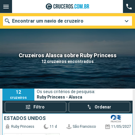
Encontrar um navio de cruzeiro
Quando ir?
Cruzeiros Alasca sobre Ruby Princess
12 cruzeiros encontrados
Data de partida
Cidades
Companhias
12
Os seus critérios de pesquisa:
Pesquisar
Ruby Princess - Alasca
cruzeiros
Filtro
Ordenar
ESTADOS UNIDOS
Ruby Princess
11 d
São Francisco
11/05/2027