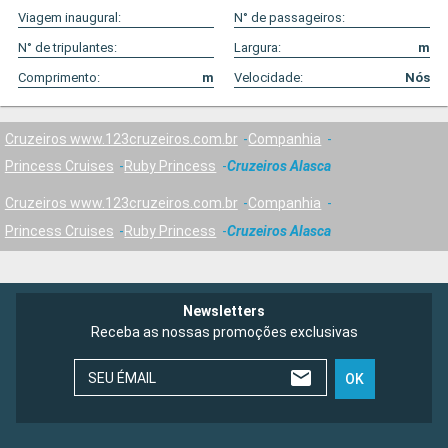
Viagem inaugural:
N° de passageiros:
N° de tripulantes:
Largura:
m
Comprimento:
m
Velocidade:
Nós
Cruzeiros www.123cruzeiros.com.br
Companhia
Princess Cruises
Ruby Princess
Cruzeiros Alasca
Cruzeiros www.123cruzeiros.com.br
Companhia
Princess Cruises
Ruby Princess
Cruzeiros Alasca
Newsletters
Receba as nossas promoções exclusivas
SEU ÉMAIL
OK