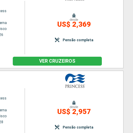
cess
desde
US$ 2,369
terna
isco
26
Pensão completa
VER CRUZEIROS
cess
desde
US$ 2,957
terna
isco
28
Pensão completa