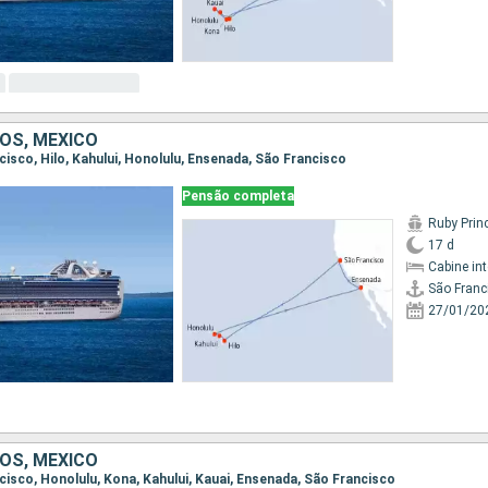
OS, MÉXICO
ncisco, Hilo, Kahului, Honolulu, Ensenada, São Francisco
Pensão completa
Ruby Prin
17 d
Cabine in
São Franc
27/01/20
OS, MÉXICO
ncisco, Honolulu, Kona, Kahului, Kauai, Ensenada, São Francisco