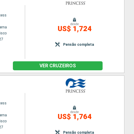
cess
desde
US$ 1,724
terna
isco
27
Pensão completa
VER CRUZEIROS
cess
desde
US$ 1,764
terna
isco
27
Pensão completa