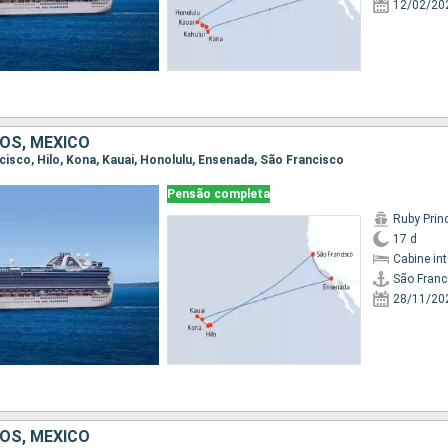
12/02/20
OS, MÉXICO
ncisco, Hilo, Kona, Kauai, Honolulu, Ensenada, São Francisco
Pensão completa
Ruby Prin
17 d
Cabine in
São Franc
28/11/20
OS, MÉXICO