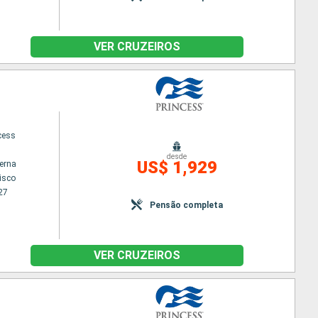
VER CRUZEIROS
cess
desde
US$ 1,929
terna
isco
27
Pensão completa
VER CRUZEIROS