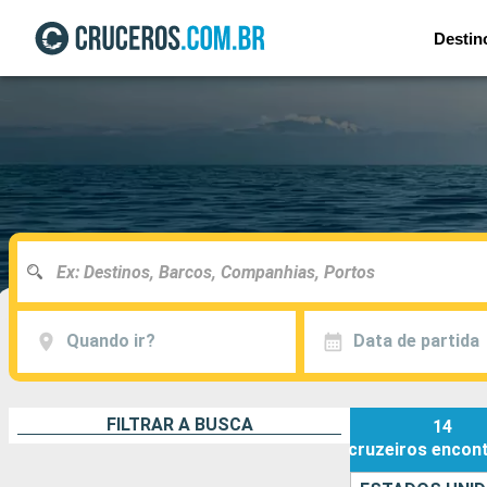
Destin
Quando ir?
Data de partida
FILTRAR A BUSCA
14
cruzeiros
encon