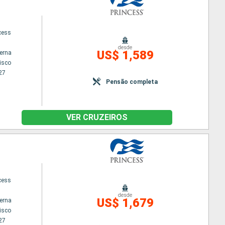
cess
desde
US$ 1,589
terna
isco
27
Pensão completa
VER CRUZEIROS
cess
desde
US$ 1,679
terna
isco
27