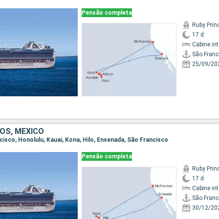
Pensão completa
Ruby Prin
17 d
Cabine in
São Franc
25/09/20
OS, MÉXICO
ncisco, Honolulu, Kauai, Kona, Hilo, Ensenada, São Francisco
Pensão completa
Ruby Prin
17 d
Cabine in
São Franc
30/12/20