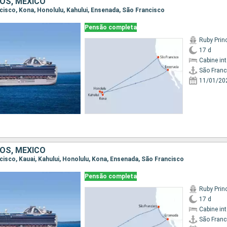
OS, MÉXICO
ncisco, Kona, Honolulu, Kahului, Ensenada, São Francisco
Pensão completa
Ruby Prin
17 d
Cabine in
São Franc
11/01/20
OS, MÉXICO
ncisco, Kauai, Kahului, Honolulu, Kona, Ensenada, São Francisco
Pensão completa
Ruby Prin
17 d
Cabine in
São Franc