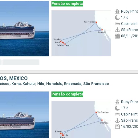
Pensão completa
Ruby Prin
17 d
Cabine in
São Franc
08/11/20
OS, MÉXICO
ncisco, Kona, Kahului, Hilo, Honolulu, Ensenada, São Francisco
Pensão completa
Ruby Prin
17 d
Cabine in
São Franc
16/02/20