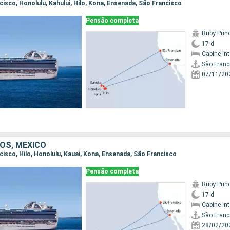
ncisco, Honolulu, Kahului, Hilo, Kona, Ensenada, São Francisco
Pensão completa
Ruby Prin
17 d
Cabine in
São Franc
07/11/20
OS, MÉXICO
ncisco, Hilo, Honolulu, Kauai, Kona, Ensenada, São Francisco
Pensão completa
Ruby Prin
17 d
Cabine in
São Franc
28/02/20