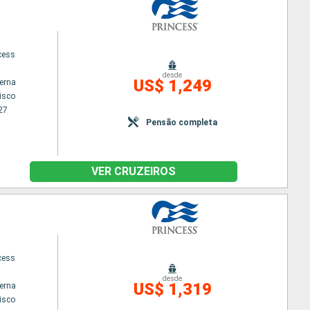
cess
desde
US$ 1,249
terna
isco
27
Pensão completa
VER CRUZEIROS
cess
desde
US$ 1,319
terna
isco