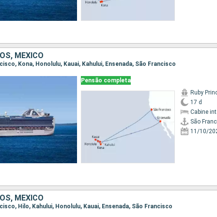
OS, MÉXICO
ncisco, Kona, Honolulu, Kauai, Kahului, Ensenada, São Francisco
Pensão completa
Ruby Prin
17 d
Cabine in
São Franc
11/10/20
OS, MÉXICO
ncisco, Hilo, Kahului, Honolulu, Kauai, Ensenada, São Francisco