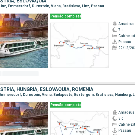
STRIA, ESLOVÁQUIA
 Linz, Emmersdorf, Durnstein, Viena, Bratislava, Linz, Passau
Pensão completa
Amadeus 
7 d
Cabine ex
Passau
22/12/20
STRIA, HUNGRIA, ESLOVÁQUIA, ROMÊNIA
, Emmersdorf, Durnstein, Viena, Budapeste, Esztergom, Bratislava, Hainburg, 
Pensão completa
Amadeus 
8 d
Cabine ex
Passau