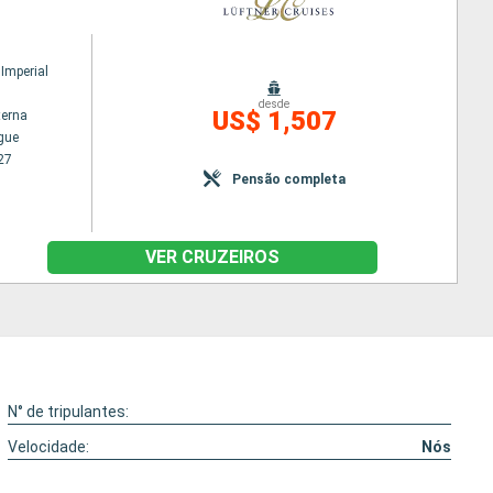
Imperial
desde
US$ 1,507
terna
gue
27
Pensão completa
VER CRUZEIROS
N° de tripulantes:
Velocidade:
Nós