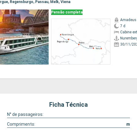
ergue, Regensburgo, Passau, Melk, Viena
Pensão completa
Amadeus 
7 d
Cabine ex
Nurember
30/11/20
Ficha Técnica
N° de passageiros:
Comprimento:
m