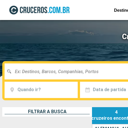
Destin
C
Quando ir?
Data de partida
FILTRAR A BUSCA
4
cruzeiros
encon