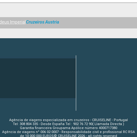
eus Imperial
Cruzeiros Austria
Agência de viagens especializada em cruzeiros - CRUISELINE - Portugal
Tel: 308 804 335 - Desde España Tel : 902 76 72 90( Llamada Directa )
Garantia financeira Groupama Apólice número 4000717380
Agência de viagens n° 006 02 0007 - Responsabilidade civil e profissional RC RSA
de 10 000 000 EUROS© CRUISELINE 2026 - all rights reserved