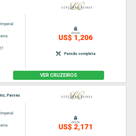
Imperial
desde
US$ 1,206
terna
27
Pensão completa
VER CRUZEIROS
Linz, Passau
Imperial
desde
US$ 2,171
terna