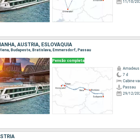
11/10/20
MANHA, AUSTRIA, ESLOVÁQUIA
, Viena, Budapeste, Bratislava, Emmersdorf, Passau
Pensão completa
Amadeus 
7 d
Cabine va
Passau
29/12/20
STRIA