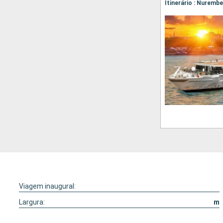
Itinerário : Nuremb
Viagem inaugural:
Largura:
m