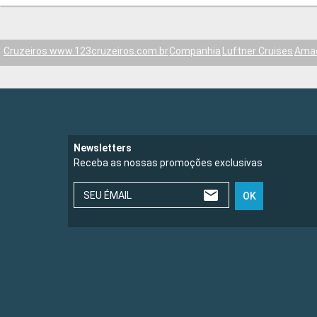
Cruzeiros www.123cruzeiros.com.br
Companhia
Luftner Cruises
Amad
Newsletters
Receba as nossas promoções exclusivas
SEU ÉMAIL
OK