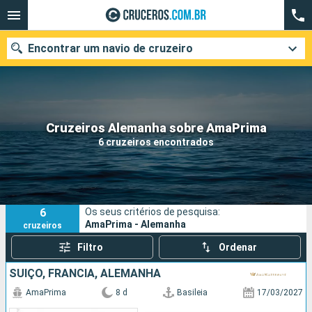
Encontrar um navio de cruzeiro
Quando ir?
Cruzeiros Alemanha sobre AmaPrima
6 cruzeiros encontrados
Data de partida
Cidades
Companhias
6
Os seus critérios de pesquisa:
Pesquisar
AmaPrima - Alemanha
cruzeiros
Filtro
Ordenar
SUÍÇO, FRANCIA, ALEMANHA
AmaPrima
8 d
Basileia
17/03/2027