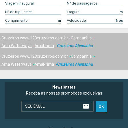
Viagem inaugural:
N° de passageiros:
N° de tripulantes:
Largura:
m
Comprimento:
m
Velocidade:
Nós
Cruzeiros www.123cruzeiros.com.br
Companhia
Ama Waterways
AmaPrima
Cruzeiros Alemanha
Cruzeiros www.123cruzeiros.com.br
Companhia
Ama Waterways
AmaPrima
Cruzeiros Alemanha
Newsletters
Receba as nossas promoções exclusivas
SEU ÉMAIL
OK