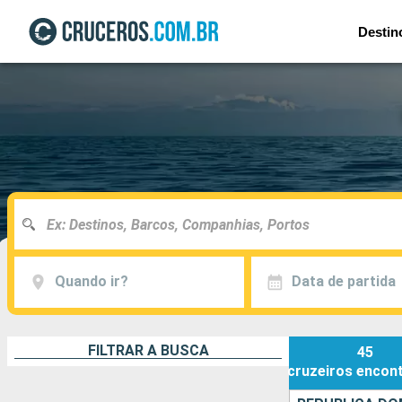
Destin
Quando ir?
Data de partida
FILTRAR A BUSCA
45
cruzeiros
encon