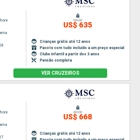
hore
desde
US$ 635
terna
Crianças grátis até 12 anos
28
Pacote com tudo incluído a um preço especial
Clube infantil a partir dos 3 anos
Pensão completa
VER CRUZEIROS
hore
desde
US$ 668
terna
Crianças grátis até 12 anos
27
Pacote com tudo incluído a um preço especial