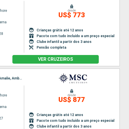
hore
desde
US$ 773
terna
Crianças grátis até 12 anos
28
Pacote com tudo incluído a um preço especial
Clube infantil a partir dos 3 anos
Pensão completa
VER CRUZEIROS
Itinerário : Miami, Ocean cay MSC marine reserve, Philippsburg, Basseterre (St Kitts), Charlotte Amalie, Amber Cove, Miami
hore
desde
US$ 877
terna
Crianças grátis até 12 anos
27
Pacote com tudo incluído a um preço especial
Clube infantil a partir dos 3 anos