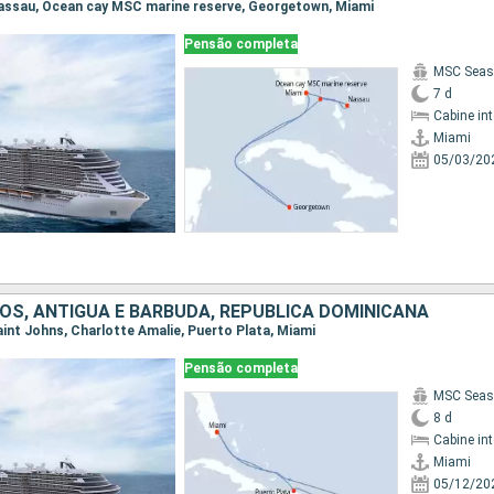
 Nassau, Ocean cay MSC marine reserve, Georgetown, Miami
Pensão completa
MSC Seas
7 d
Cabine in
Miami
05/03/20
OS, ANTIGUA E BARBUDA, REPUBLICA DOMINICANA
Saint Johns, Charlotte Amalie, Puerto Plata, Miami
Pensão completa
MSC Seas
8 d
Cabine in
Miami
05/12/20