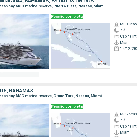
MINICANA, BAHAMAS, ESTADOS UNIDOS
 Ocean cay MSC marine reserve, Puerto Plata, Nassau, Miami
Pensão completa
MSC Seas
7 d
Cabine in
Miami
12/12/20
DOS, BAHAMAS
 Ocean cay MSC marine reserve, Grand Turk, Nassau, Miami
Pensão completa
MSC Seas
7 d
Cabine in
Miami