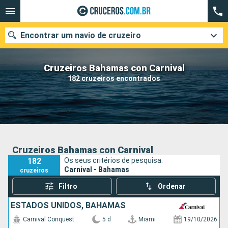
Encontrar um navio de cruzeiro
Cruzeiros Bahamas con Carnival
182 cruzeiros encontrados
Quando ir?
Data de partida
Cidades
Companhias
Cruzeiros Bahamas con Carnival
182
Os seus critérios de pesquisa:
Pesquisar
Carnival - Bahamas
cruzeiros
Filtro
Ordenar
ESTADOS UNIDOS, BAHAMAS
Carnival Conquest
5 d
Miami
19/10/2026