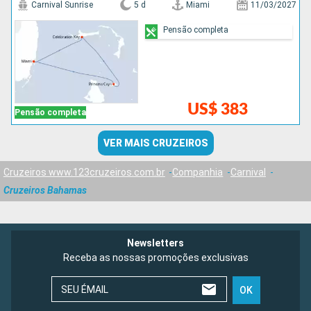
Carnival Sunrise
5 d
Miami
11/03/2027
Pensão completa
US$ 383
Pensão completa
VER MAIS CRUZEIROS
Cruzeiros www.123cruzeiros.com.br
Companhia
Carnival
Cruzeiros Bahamas
Newsletters
Receba as nossas promoções exclusivas
SEU ÉMAIL
OK