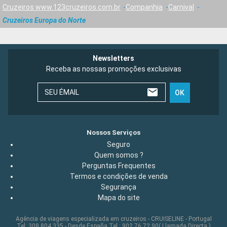
Cruzeiros www.123cruzeiros.com.br
Companhia
Carnival
Cruzeiros Europa do Norte
Newsletters
Receba as nossas promoções exclusivas
SEU ÉMAIL
OK
Nossos Serviços
Seguro
Quem somos ?
Perguntas Frequentes
Termos e condições de venda
Segurança
Mapa do site
Agência de viagens especializada em cruzeiros - CRUISELINE - Portugal
Tel: 308 804 335 - Desde España Tel : 902 76 72 90( Llamada Directa )