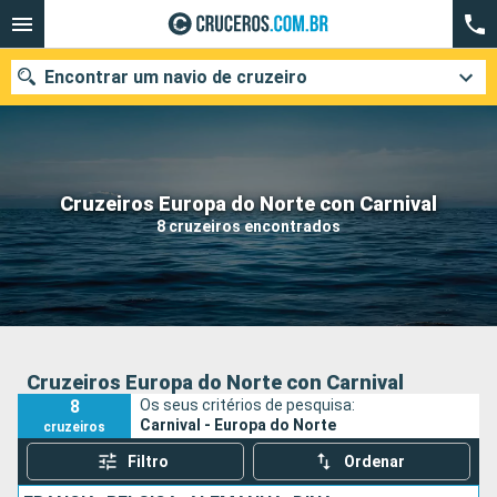
Encontrar um navio de cruzeiro
Quando ir?
Cruzeiros Europa do Norte con Carnival
8 cruzeiros encontrados
Data de partida
Cidades
Companhias
Pesquisar
Cruzeiros Europa do Norte con Carnival
8
Os seus critérios de pesquisa:
Carnival - Europa do Norte
cruzeiros
Filtro
Ordenar