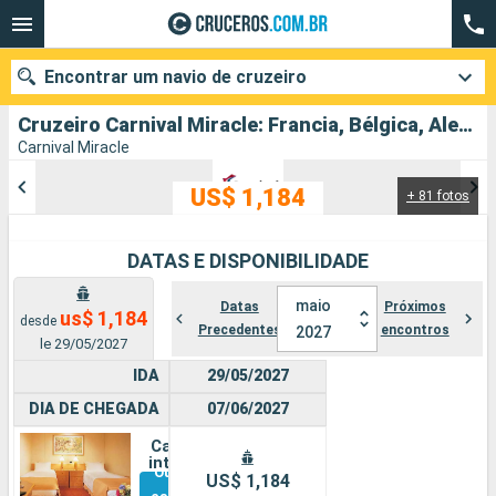
Encontrar um navio de cruzeiro
Cruzeiro Carnival Miracle: Francia, Bélgica, Alemanha, Dinamarca, Holanda partindo de Dover
Carnival Miracle
US$ 1,184
+ 81 fotos
Quando ir?
Data de partida
DATAS E DISPONIBILIDADE
Cidades
Companhias
maio
Datas
Próximos
us$ 1,184
desde
Precedentes
encontros
2027
le 29/05/2027
Pesquisar
IDA
29/05/2027
DIA DE CHEGADA
07/06/2027
Cabine
interna
Outras
US$ 1,184