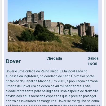
Chegada
Salida
Dover
---
16:30
Dover é uma cidade do Reino Unido. Está localizada no
S
sudeste da Inglaterra, no condado de Kent. É o maior porto
N
britânico do Canal da Mancha. Em 2001, a população da zona
M
urbana de Dover era de cerca de 40 mil habitantes. Esta
d
cidade representa para os ingleses uma espécie de fronteira
c
devido aos seus rochedos espessos que é preciso proteger
r
contra os invasores estrangeiros. Dover se mergulha no canal
l
da Mancha e é a cidade mais próxima do continente europeu e