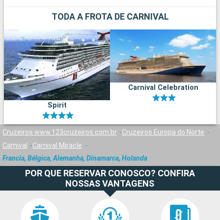
TODA A FROTA DE CARNIVAL
Carnival Celebration
Spirit
Cruzeiros www.123cruzeiros.com.br
Cruzeiros Europa do Norte
Carnival
Carnival Miracle
Francia, Bélgica, Alemanha, Dinamarca, Holanda
POR QUE RESERVAR CONOSCO? CONFIRA
NOSSAS VANTAGENS