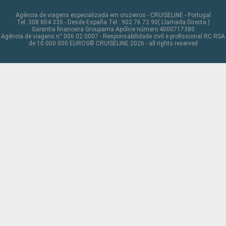
Agência de viagens especializada em cruzeiros - CRUISELINE - Portugal
Tel: 308 804 335 - Desde España Tel : 902 76 72 90( Llamada Directa )
Garantia financeira Groupama Apólice número 4000717380
Agência de viagens n° 006 02 0007 - Responsabilidade civil e profissional RC RSA
de 10 000 000 EUROS© CRUISELINE 2026 - all rights reserved