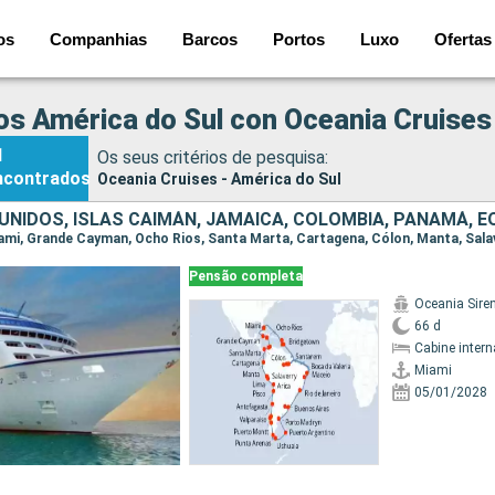
os
Companhias
Barcos
Portos
Luxo
Ofertas
os América do Sul con Oceania Cruises
1
Os seus critérios de pesquisa:
ncontrados
Oceania Cruises - América do Sul
Pensão completa
Oceania Sire
66 d
Cabine intern
Miami
05/01/2028