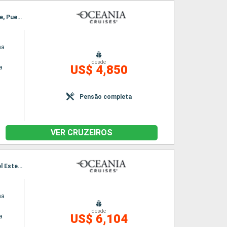
Itinerário : Lima, Pisco, Arica, Antofagasta, Valparaiso, Puerto Montt, Castro - Ilha do Chile, Puerto Chacabuco, Punta Arenas
na
desde
US$ 4,850
a
Pensão completa
VER CRUZEIROS
Itinerário : Punta Arenas, Ushuaia, Puerto Argentino, Porto Madryn, Buenos Aires, Punta del Este, Rio de Janeiro
na
desde
US$ 6,104
a
s