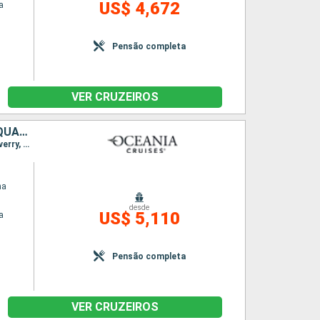
US$ 4,672
a
Pensão completa
VER CRUZEIROS
ESTADOS UNIDOS, ISLAS CAIMÁN, JAMAICA, COLOMBIA, PANAMÁ, EQUADOR, PERÚ
Itinerário : Miami, Grande Cayman, Ocho Rios, Santa Marta, Cartagena, Cólon, Manta, Salaverry, Lima
na
desde
US$ 5,110
a
Pensão completa
VER CRUZEIROS