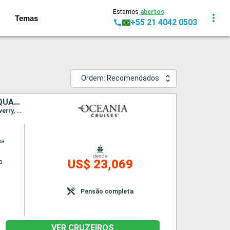
Estamos
abertos
Temas
+55 21 4042 0503
Ordem: Recomendados
ESTADOS UNIDOS, ISLAS CAIMÁN, JAMAICA, COLOMBIA, PANAMÁ, EQUADOR, PERÚ, CHILE, ARGENTINA, ILHAS MALVINAS, URUGUAI, BRASIL, BARBADOS, SÃO VINCENTE E GRANADINAS
Itinerário : Miami, Grande Cayman, Ocho Rios, Santa Marta, Cartagena, Cólon, Manta, Salaverry, Lima, Pisco, Arica, Antofagasta, Valparaiso, Puerto Montt, Castro - Ilha do Chile, Puerto Chacabuco, Punta Arenas, Ushuaia, Puerto Argentino, Porto Madryn, Buenos Aires, Punta del Este, Rio de Janeiro, Maceio, Santarem, Boca da Valeria, Manaus, Parintins, Alter do Chao, Bridgetown, Pointe a pitre, Bequia, Miami
na
desde
US$ 23,069
a
Pensão completa
VER CRUZEIROS