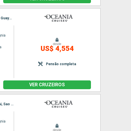
Itinerário : Miami, Key West, Curaçao (Willemstad), Aruba, Santa Marta, Cartagena, Manta, Guayaquil, Lima
gnia
desde
US$ 4,554
a
Pensão completa
VER CRUZEIROS
Itinerário : Buenos Aires, Montevideu, Punta del Este, Rio Grande do Sul, Florianopolis, Itajai, Sao Paulo, Paraty, Ilha Grande, Buzios, Rio de Janeiro
gnia
desde