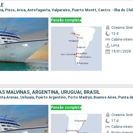
LE
Pensão completa
Oceania Sire
15 d
Cabine intern
Lima
19/01/2028
HAS MALVINAS, ARGENTINA, URUGUAI, BRASIL
Pensão completa
Oceania Sire
17 d
Cabine intern
Punta Arena