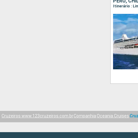
PERÚ, CHI
Cruzeiros www.123cruzeiros.com.br
Companhia
Oceania Cruises
Cruz