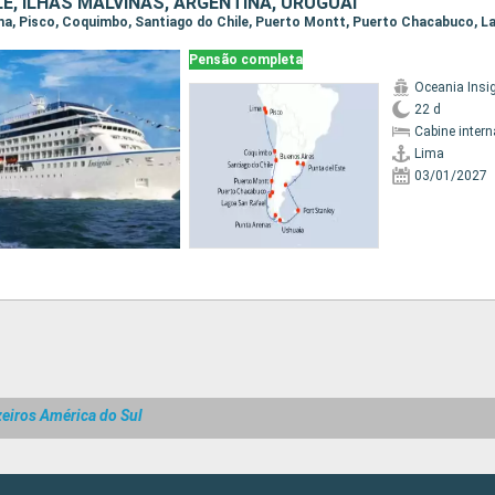
LE, ILHAS MALVINAS, ARGENTINA, URUGUAI
Pensão completa
Oceania Insi
22 d
Cabine intern
Lima
03/01/2027
eiros América do Sul