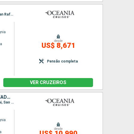
Itinerário : Buenos Aires, Porto Madryn, Puerto Argentino, Ushuaia, Punta Arenas, Lagoa San Rafael, Puerto Chacabuco, Castro - Ilha do Chile, Puerto Montt, Valparaiso
gnia
desde
US$ 8,671
na
Pensão completa
VER CRUZEIROS
ARGENTINA, URUGUAI, BRASIL, BARBADOS, ANTIGUA E BARBUDA, ESTADOS UNIDOS
Itinerário : Buenos Aires, Montevideu, Punta del Este, Rio Grande do Sul, Florianopolis, Itajai, Sao Paulo, Paraty, Ilha Grande, Buzios, Rio de Janeiro, Alter do Chao, Boca da Valeria, Manaus, Parintins, Santarem, Bridgetown, Saint Johns, Charlotte Amalie, Miami
gnia
desde
US$ 10,990
a