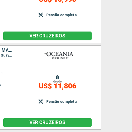
Pensão completa
VER CRUZEIROS
ESTADOS UNIDOS, ARUBA, COLOMBIA, EQUADOR, PERÚ, CHILE, ILHAS MALVINAS, URUGUAI, ARGENTINA
Itinerário : Miami, Key West, Curaçao (Willemstad), Aruba, Santa Marta, Cartagena, Manta, Guayaquil, Lima, Pisco, Coquimbo, Santiago do Chile, Puerto Montt, Puerto Chacabuco, Lagoa San Rafael, Punta Arenas, Ushuaia, Puerto Argentino, Porto Madryn, Punta del Este, Buenos Aires
gnia
desde
US$ 11,806
a
Pensão completa
VER CRUZEIROS