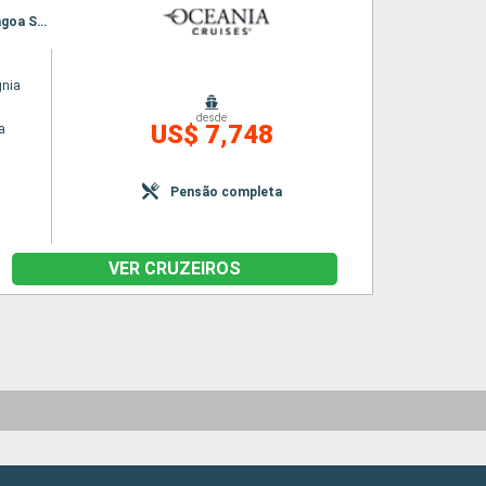
Itinerário : Lima, Pisco, Coquimbo, Santiago do Chile, Puerto Montt, Puerto Chacabuco, Lagoa San Rafael, Punta Arenas, Ushuaia, Puerto Argentino, Porto Madryn, Punta del Este, Buenos Aires
gnia
desde
US$ 7,748
a
Pensão completa
VER CRUZEIROS