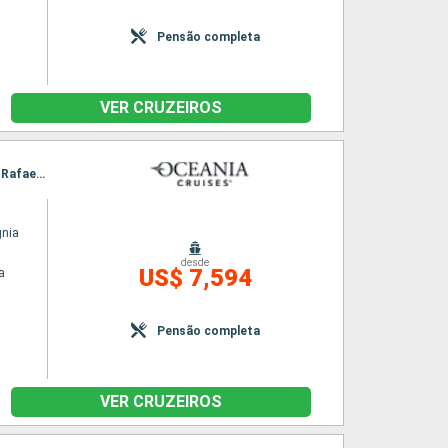
Pensão completa
VER CRUZEIROS
Itinerário : Valparaiso, Puerto Montt, Castro - Ilha do Chile, Puerto Chacabuco, Lagoa San Rafael, Punta Arenas, Ushuaia, Puerto Argentino, Porto Madryn, Buenos Aires
gnia
desde
US$ 7,594
a
Pensão completa
VER CRUZEIROS