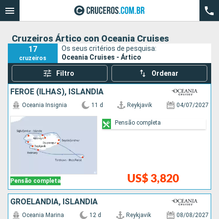
Cruzeiros Ártico con Oceania Cruises
17
Os seus critérios de pesquisa:
Oceania Cruises - Ártico
cruzeiros
Filtro
Ordenar
FEROE (ILHAS), ISLÂNDIA
Oceania Insignia
11 d
Reykjavik
04/07/2027
Pensão completa
US$ 3,820
Pensão completa
GROELÂNDIA, ISLÂNDIA
Oceania Marina
12 d
Reykjavik
08/08/2027