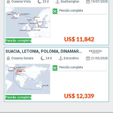
Oceania Vista
23 d
Southampton
19/07/2028
Pensão completa
US$ 11,842
Pensão completa
SUÃCIA, LETÔNIA, POLÓNIA, DINAMARCA, ALEMANHA, NORUEGA, HOLANDA, AUSTRÁLIA, FEROE (ILHAS), ISLÂNDIA
Oceania Sonata
24 d
Estocolmo
21/05/2028
Pensão completa
US$ 12,339
Pensão completa