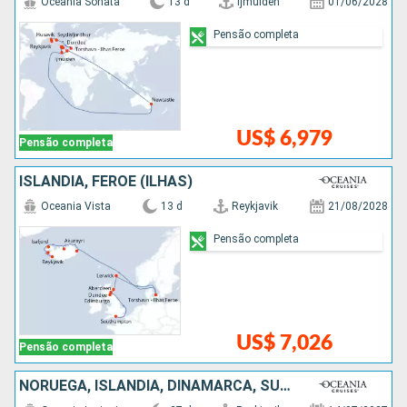
Oceania Sonata
13 d
Ijmuiden
01/06/2028
Pensão completa
US$ 6,979
Pensão completa
ISLÂNDIA, FEROE (ILHAS)
Oceania Vista
13 d
Reykjavik
21/08/2028
Pensão completa
US$ 7,026
Pensão completa
NORUEGA, ISLÂNDIA, DINAMARCA, SUÃCIA, ESTÃNIA, HOLANDA, FINLÃNDIA, BÉLGICA, ALEMANHA, FRANCIA, FEROE (ILHAS)