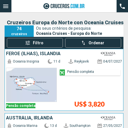
Cruzeiros Europa do Norte con Oceania Cruises
74
Os seus critérios de pesquisa:
Oceania Cruises - Europa do Norte
cruzeiros
Filtro
Ordenar
FEROE (ILHAS), ISLÂNDIA
Oceania Insignia
11 d
Reykjavik
04/07/2027
Pensão completa
US$ 3,820
Pensão completa
AUSTRÁLIA, IRLANDA
Oceania Marina
13 d
Southampton
27/05/2027