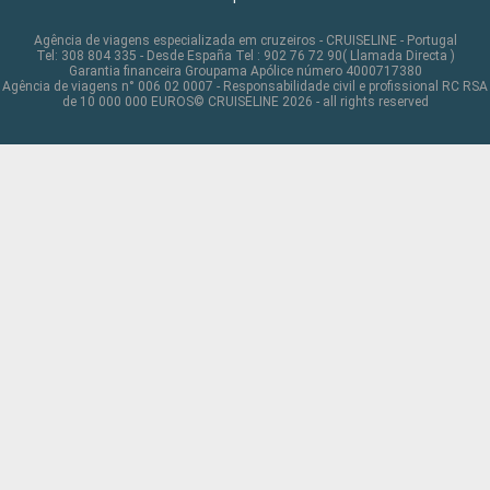
Agência de viagens especializada em cruzeiros - CRUISELINE - Portugal
Tel: 308 804 335 - Desde España Tel : 902 76 72 90( Llamada Directa )
Garantia financeira Groupama Apólice número 4000717380
Agência de viagens n° 006 02 0007 - Responsabilidade civil e profissional RC RSA
de 10 000 000 EUROS© CRUISELINE 2026 - all rights reserved