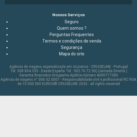
Nossos Serviços
Seguro
Quem somos ?
Perguntas Frequentes
Termos e condições de venda
Segurança
Mapa do site
Agência de viagens especializada em cruzeiros - CRUISELINE - Portugal
Tel: 308 804 335 - Desde España Tel : 902 76 72 90( Llamada Directa )
Garantia financeira Groupama Apólice número 4000717380
Agência de viagens n° 006 02 0007 - Responsabilidade civil e profissional RC RSA
de 10 000 000 EUROS© CRUISELINE 2026 - all rights reserved