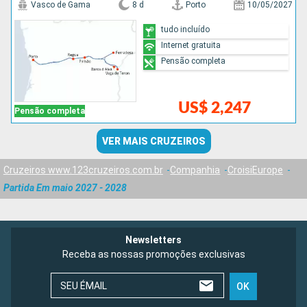
Vasco de Gama
8 d
Porto
10/05/2027
tudo incluído
Internet gratuita
Pensão completa
US$ 2,247
Pensão completa
VER MAIS CRUZEIROS
Cruzeiros www.123cruzeiros.com.br
Companhia
CroisiEurope
Partida Em maio 2027 - 2028
Newsletters
Receba as nossas promoções exclusivas
SEU ÉMAIL
OK