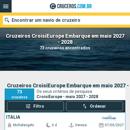
Encontrar um navio de cruzeiro
Cruzeiros CroisiEurope Embarque em maio 2027
- 2028
73 cruzeiros encontrados
Quando ir?
Data de partida
Cidades
Companhias
Cruzeiros CroisiEurope Embarque em maio 2027 -
73
Os seus critérios de pesquisa:
Pesquisar
CroisiEurope - maio 2027 - 2028
cruzeiros
Filtro
Ordenar
ITÁLIA
Michelangelo
6 d
Veneza
07/05/2027