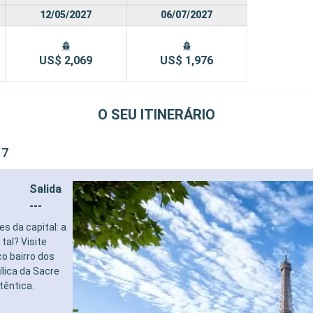
12/05/2027
06/07/2027
US$ 2,069
US$ 1,976
O SEU ITINERÁRIO
 7
Salida
---
s da capital: a
tal? Visite
o bairro dos
ílica da Sacre
têntica.