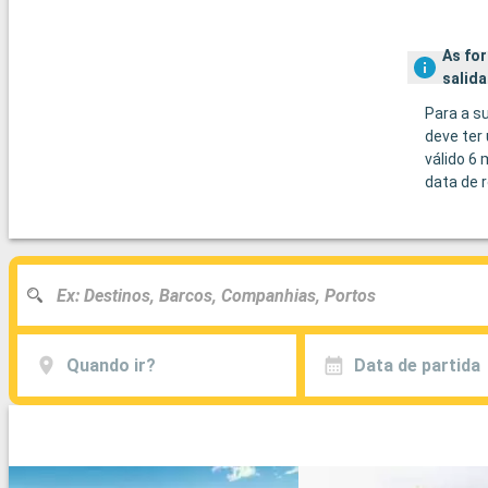
As fo
salida
Para a s
deve ter
válido 6
data de r
Quando ir?
Data de partida