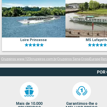
Loire Princesse
MS Lafayett
Cruzeiros www.123cruzeiros.com.br
Cruzeiros Sena
CroisiEurope
Ren
POR
Mais de 10.000
Garantimos-lhe o