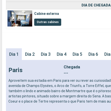
DIA DE CHEGADA
Cabine externa
Outras cabines
Dia 1
Dia 2
Dia 3
Dia 4
Dia 5
Dia 6
Dia
Chegada
Paris
---
Aproveitem sua estadia em Paris para ver ou rever as curiosidade
avenida de Champs Elysées, o Arco de Triunfo, a Torre Eiffel, que 
também o lindo e animado bairro de Montmartre que é o pitoresc
artistas pintores, situado sobre a margem direita do Sena. A bas
Coeur e o place de Tertre representa o que Paris tem de mais au