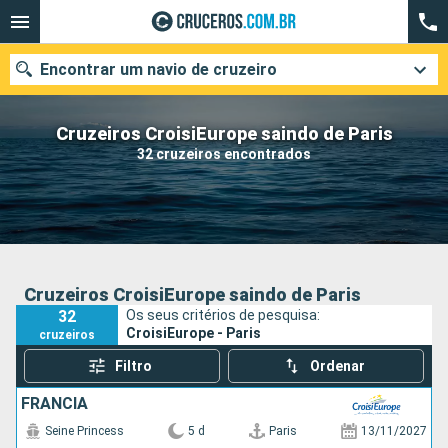
Encontrar um navio de cruzeiro
Cruzeiros CroisiEurope saindo de Paris
32 cruzeiros encontrados
Quando ir?
Data de partida
Cidades
Companhias
Cruzeiros CroisiEurope saindo de Paris
32
Os seus critérios de pesquisa:
Pesquisar
CroisiEurope - Paris
cruzeiros
Filtro
Ordenar
FRANCIA
Seine Princess
5 d
Paris
13/11/2027