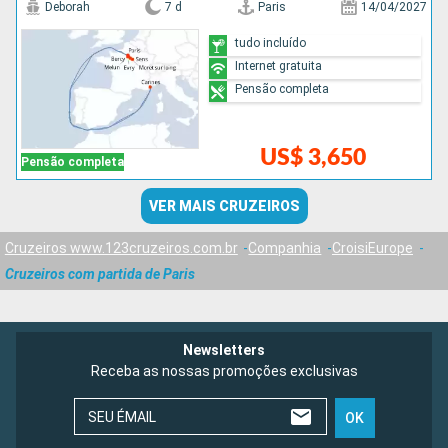
Deborah
7 d
Paris
14/04/2027
tudo incluído
Internet gratuita
Pensão completa
US$ 3,650
Pensão completa
VER MAIS CRUZEIROS
Cruzeiros www.123cruzeiros.com.br
Companhia
CroisiEurope
Cruzeiros com partida de Paris
Newsletters
Receba as nossas promoções exclusivas
SEU ÉMAIL
OK