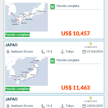
Pensão completa
US$ 10,457
Pensão completa
JAPÃO
Seabourn Encore
15 d
Tokyo
07/04/2029
Pensão completa
US$ 11,463
Pensão completa
JAPÃO
Seabourn Encore
15 d
Tokyo
24/03/2029