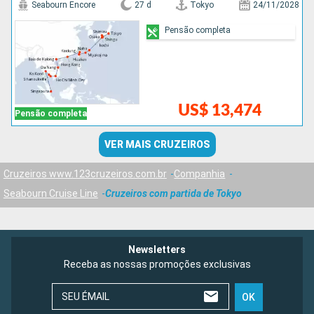
Seabourn Encore
27 d
Tokyo
24/11/2028
Pensão completa
US$ 13,474
Pensão completa
VER MAIS CRUZEIROS
Cruzeiros www.123cruzeiros.com.br
Companhia
Seabourn Cruise Line
Cruzeiros com partida de Tokyo
Newsletters
Receba as nossas promoções exclusivas
SEU ÉMAIL
OK