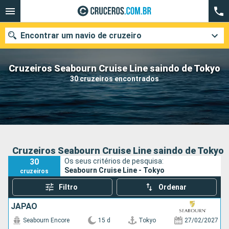
Encontrar um navio de cruzeiro
Cruzeiros Seabourn Cruise Line saindo de Tokyo
30 cruzeiros encontrados
Quando ir?
Data de partida
Cidades
Companhias
Cruzeiros Seabourn Cruise Line saindo de Tokyo
30
Os seus critérios de pesquisa:
Pesquisar
Seabourn Cruise Line - Tokyo
cruzeiros
Filtro
Ordenar
JAPÃO
Seabourn Encore
15 d
Tokyo
27/02/2027