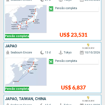
Pensão completa
US$ 23,531
Pensão completa
JAPÃO
Seabourn Encore
13 d
Tokyo
10/10/2026
Pensão completa
US$ 6,837
Pensão completa
JAPÃO, TAIWAN, CHINA