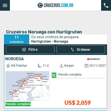
Cruzeiros Noruega con Hurtigruten
11
Os seus critérios de pesquisa:
Hurtigruten - Noruega
cruzeiros
Filtro
Ordenar
NORUEGA
MS Polarlys
11 d
Bergen
25/11/2027
Pensão completa
US$ 2,059
Pensão completa