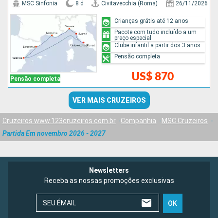
MSC Sinfonia
8 d
Civitavecchia (Roma)
26/11/2026
Crianças grátis até 12 anos
Pacote com tudo incluído a um
preço especial
Clube infantil a partir dos 3 anos
Pensão completa
US$ 870
Pensão completa
VER MAIS CRUZEIROS
Cruzeiros www.123cruzeiros.com.br
Companhia
MSC Cruzeiros
Partida Em novembro 2026 - 2027
Newsletters
Receba as nossas promoções exclusivas
SEU ÉMAIL
OK