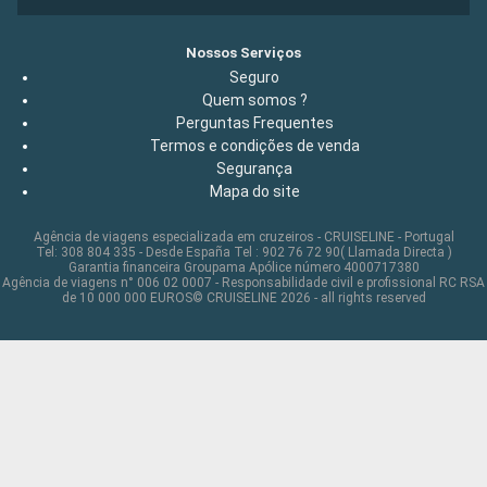
Nossos Serviços
Seguro
Quem somos ?
Perguntas Frequentes
Termos e condições de venda
Segurança
Mapa do site
Agência de viagens especializada em cruzeiros - CRUISELINE - Portugal
Tel: 308 804 335 - Desde España Tel : 902 76 72 90( Llamada Directa )
Garantia financeira Groupama Apólice número 4000717380
Agência de viagens n° 006 02 0007 - Responsabilidade civil e profissional RC RSA
de 10 000 000 EUROS© CRUISELINE 2026 - all rights reserved