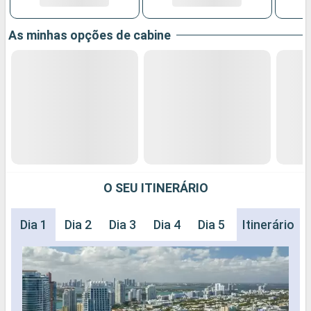
As minhas opções de cabine
O SEU ITINERÁRIO
Dia 1
Dia 2
Dia 3
Dia 4
Dia 5
Dia 6
Itinerário
Dia 