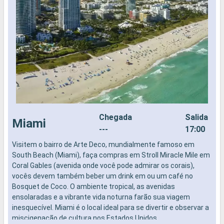
Chegada
Salida
Miami
---
17:00
Visitem o bairro de Arte Deco, mundialmente famoso em
N
South Beach (Miami), faça compras em Stroll Miracle Mile em
Coral Gables (avenida onde você pode admirar os corais),
vocês devem também beber um drink em ou um café no
Bosquet de Coco. O ambiente tropical, as avenidas
ensolaradas e a vibrante vida noturna farão sua viagem
inesquecível. Miami é o local ideal para se divertir e observar a
miscigenação de cultura nos Estados Unidos.