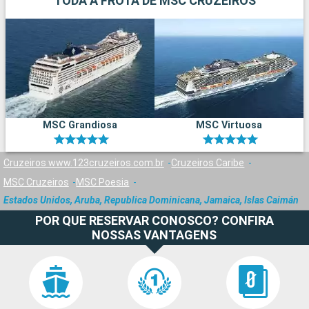
TODA A FROTA DE MSC CRUZEIROS
MSC Grandiosa
MSC Virtuosa
Cruzeiros www.123cruzeiros.com.br
Cruzeiros Caribe
MSC Cruzeiros
MSC Poesia
Estados Unidos, Aruba, Republica Dominicana, Jamaica, Islas Caimán
POR QUE RESERVAR CONOSCO? CONFIRA
NOSSAS VANTAGENS