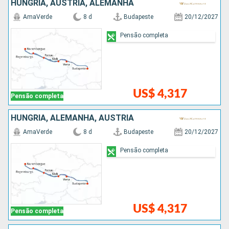
HUNGRIA, AUSTRIA, ALEMANHA
AmaVerde
8 d
Budapeste
20/12/2027
Pensão completa
US$ 4,317
Pensão completa
HUNGRIA, ALEMANHA, AUSTRIA
AmaVerde
8 d
Budapeste
20/12/2027
Pensão completa
US$ 4,317
Pensão completa