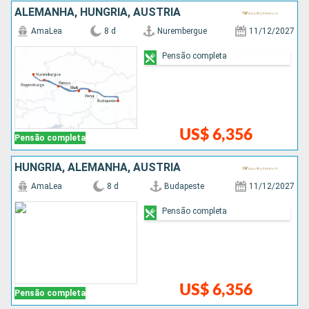
ALEMANHA, HUNGRIA, AUSTRIA
AmaLea
8 d
Nurembergue
11/12/2027
Pensão completa
US$ 6,356
Pensão completa
HUNGRIA, ALEMANHA, AUSTRIA
AmaLea
8 d
Budapeste
11/12/2027
Pensão completa
US$ 6,356
Pensão completa