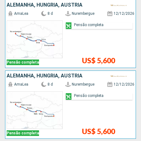
ALEMANHA, HUNGRIA, AUSTRIA
AmaLea
8 d
Nurembergue
12/12/2026
Pensão completa
US$ 5,600
Pensão completa
ALEMANHA, HUNGRIA, AUSTRIA
AmaLea
8 d
Nurembergue
12/12/2026
Pensão completa
US$ 5,600
Pensão completa