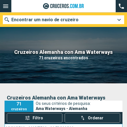
Encontrar um navio de cruzeiro
Quando ir?
Cruzeiros Alemanha con Ama Waterways
71 cruzeiros encontrados
Data de partida
Cidades
Companhias
Pesquisar
Cruzeiros Alemanha con Ama Waterways
71
Os seus critérios de pesquisa:
Ama Waterways - Alemanha
cruzeiros
Filtro
Ordenar