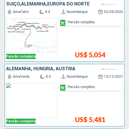
SUÍÇO,ALEMANHA,EUROPA DO NORTE
AmaCerto
8 d
Nurembergue
02/09/2026
Pensão completa
US$ 5,054
Pensão completa
ALEMANHA, HUNGRIA, AUSTRIA
AmaVerde
8 d
Nurembergue
13/12/2027
Pensão completa
US$ 5,481
Pensão completa